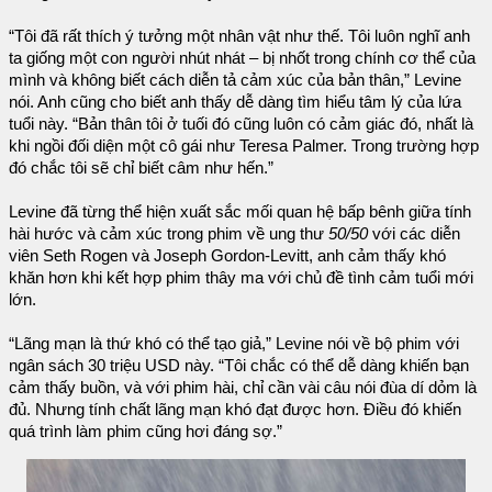
“Tôi đã rất thích ý tưởng một nhân vật như thế. Tôi luôn nghĩ anh
ta giống một con người nhút nhát – bị nhốt trong chính cơ thể của
mình và không biết cách diễn tả cảm xúc của bản thân,” Levine
nói. Anh cũng cho biết anh thấy dễ dàng tìm hiểu tâm lý của lứa
tuổi này. “Bản thân tôi ở tuối đó cũng luôn có cảm giác đó, nhất là
khi ngồi đối diện một cô gái như Teresa Palmer. Trong trường hợp
đó chắc tôi sẽ chỉ biết câm như hến.”
Levine đã từng thể hiện xuất sắc mối quan hệ bấp bênh giữa tính
hài hước và cảm xúc trong phim về ung thư
50/50
với các diễn
viên Seth Rogen và Joseph Gordon-Levitt, anh cảm thấy khó
khăn hơn khi kết hợp phim thây ma với chủ đề tình cảm tuổi mới
lớn.
“Lãng mạn là thứ khó có thể tạo giả,” Levine nói về bộ phim với
ngân sách 30 triệu USD này. “Tôi chắc có thể dễ dàng khiến bạn
cảm thấy buồn, và với phim hài, chỉ cần vài câu nói đùa dí dỏm là
đủ. Nhưng tính chất lãng mạn khó đạt được hơn. Điều đó khiến
quá trình làm phim cũng hơi đáng sợ.”