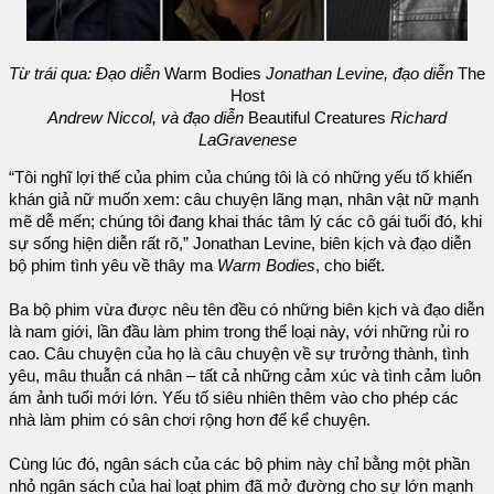
Từ trái qua: Đạo diễn
Warm Bodies
Jonathan Levine, đạo diễn
The
Host
Andrew Niccol, và đạo diễn
Beautiful Creatures
Richard
LaGravenese
“Tôi nghĩ lợi thế của phim của chúng tôi là có những yếu tố khiến
khán giả nữ muốn xem: câu chuyện lãng mạn, nhân vật nữ mạnh
mẽ dễ mến; chúng tôi đang khai thác tâm lý các cô gái tuổi đó, khi
sự sống hiện diễn rất rõ,” Jonathan Levine, biên kịch và đạo diễn
bộ phim tình yêu về thây ma
Warm Bodies
, cho biết.
Ba bộ phim vừa được nêu tên đều có những biên kịch và đạo diễn
là nam giới, lần đầu làm phim trong thể loại này, với những rủi ro
cao. Câu chuyện của họ là câu chuyện về sự trưởng thành, tình
yêu, mâu thuẫn cá nhân – tất cả những cảm xúc và tình cảm luôn
ám ảnh tuổi mới lớn. Yếu tố siêu nhiên thêm vào cho phép các
nhà làm phim có sân chơi rộng hơn để kể chuyện.
Cùng lúc đó, ngân sách của các bộ phim này chỉ bằng một phần
nhỏ ngân sách của hai loạt phim đã mở đường cho sự lớn mạnh