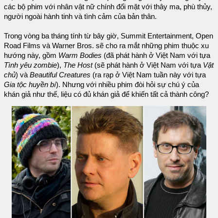
các bộ phim với nhân vật nữ chính đối mặt với thây ma, phù thủy,
người ngoài hành tinh và tình cảm của bản thân.
Trong vòng ba tháng tính từ bây giờ, Summit Entertainment, Open
Road Films và Warner Bros. sẽ cho ra mắt những phim thuộc xu
hướng này, gồm
Warm Bodies
(đã phát hành ở Việt Nam với tựa
Tình yêu zombie
),
The Host
(sẽ phát hành ở Việt Nam với tựa
Vật
chủ
) và
Beautiful Creatures
(ra rạp ở Việt Nam tuần này với tựa
Gia tộc huyền bí
). Nhưng với nhiều phim đòi hỏi sự chú ý của
khán giả như thế, liệu có đủ khán giả để khiến tất cả thành công?