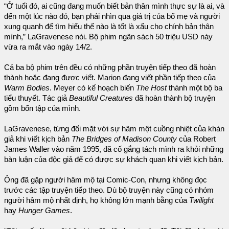
“Ở tuổi đó, ai cũng đang muốn biết bản thân mình thực sự là ai, và
đến một lúc nào đó, bạn phải nhìn qua giá trị của bố mẹ và người
xung quanh để tìm hiểu thế nào là tốt là xấu cho chính bản thân
mình,” LaGravenese nói. Bộ phim ngân sách 50 triệu USD này
vừa ra mắt vào ngày 14/2.
Cả ba bộ phim trên đều có những phần truyện tiếp theo đã hoàn
thành hoặc đang được viết. Marion đang viết phần tiếp theo của
Warm Bodies
. Meyer có kế hoạch biến
The Host
thành một bộ ba
tiểu thuyết. Tác giả
Beautiful Creatures
đã hoàn thành bộ truyện
gồm bốn tập của mình.
LaGravenese, từng đối mặt với sự hâm một cuồng nhiệt của khán
giả khi viết kịch bản
The Bridges of Madison County
của Robert
James Waller vào năm 1995, đã cố gắng tách mình ra khỏi những
bàn luận của độc giả để có được sự khách quan khi viết kịch bản.
Ông đã gặp người hâm mộ tại Comic-Con, nhưng không đọc
trước các tập truyện tiếp theo. Dù bộ truyện này cũng có nhóm
người hâm mộ nhất định, họ không lớn mạnh bằng của
Twilight
hay
Hunger Games
.