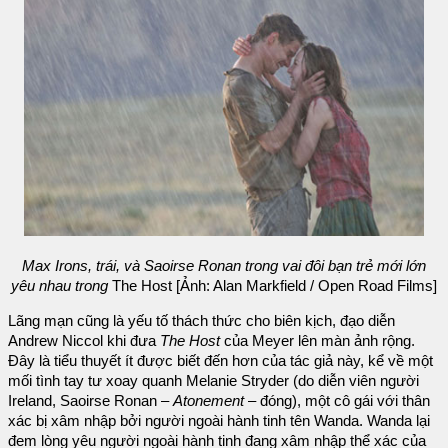
Max Irons, trái, và Saoirse Ronan trong vai đôi bạn trẻ mới lớn
yêu nhau trong
The Host [Ảnh: Alan Markfield / Open Road Films]
Lãng mạn cũng là yếu tố thách thức cho biên kịch, đạo diễn
Andrew Niccol khi đưa
The Host
của Meyer lên màn ảnh rộng.
Đây là tiểu thuyết ít được biết đến hơn của tác giả này, kể về một
mối tình tay tư xoay quanh Melanie Stryder (do diễn viên người
Ireland, Saoirse Ronan –
Atonement
– đóng), một cô gái với thân
xác bị xâm nhập bởi người ngoài hành tinh tên Wanda. Wanda lại
đem lòng yêu người ngoài hành tinh đang xâm nhập thể xác của