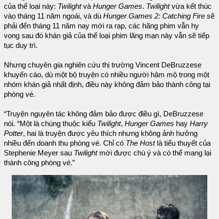
của thể loại này:
Twilight
và
Hunger Games
.
Twilight
vừa kết thúc
vào tháng 11 năm ngoái, và dù
Hunger Games 2: Catching Fire
sẽ
phải đến tháng 11 năm nay mới ra rạp, các hãng phim vẫn hy
vọng sau đó khán giả của thể loại phim lãng mạn này vẫn sẽ tiếp
tục duy trì.
Nhưng chuyên gia nghiên cứu thị trường Vincent DeBruzzese
khuyến cáo, dù một bộ truyện có nhiều người hâm mộ trong một
nhóm khán giả nhất định, điều này không đảm bảo thành công tại
phòng vé.
“Truyện nguyên tác không đảm bảo được điều gì, DeBruzzese
nói. “Một là chúng thuộc kiểu
Twilight
,
Hunger Games
hay
Harry
Potter
, hai là truyện được yêu thích nhưng không ảnh hưởng
nhiều đến doanh thu phòng vé. Chỉ có
The Host
là tiểu thuyết của
Stephenie Meyer sau
Twilight
mới được chú ý và có thể mang lại
thành công phòng vé.”