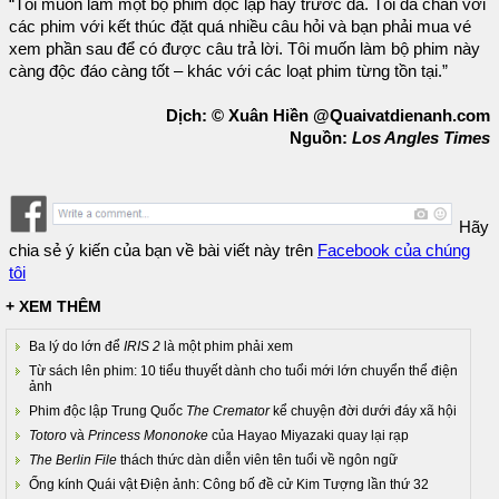
“Tôi muốn làm một bộ phim độc lập hay trước đã. Tôi đã chán với
các phim với kết thúc đặt quá nhiều câu hỏi và bạn phải mua vé
xem phần sau để có được câu trả lời. Tôi muốn làm bộ phim này
càng độc đáo càng tốt – khác với các loạt phim từng tồn tại.”
Dịch: © Xuân Hiền @Quaivatdienanh.com
Nguồn:
Los Angles Times
Hãy
chia sẻ ý kiến của bạn về bài viết này trên
Facebook của chúng
tôi
+ XEM THÊM
Ba lý do lớn để
IRIS 2
là một phim phải xem
Từ sách lên phim: 10 tiểu thuyết dành cho tuổi mới lớn chuyển thể điện
ảnh
Phim độc lập Trung Quốc
The Cremator
kể chuyện đời dưới đáy xã hội
Totoro
và
Princess Mononoke
của Hayao Miyazaki quay lại rạp
The Berlin File
thách thức dàn diễn viên tên tuổi về ngôn ngữ
Ống kính Quái vật Điện ảnh: Công bố đề cử Kim Tượng lần thứ 32