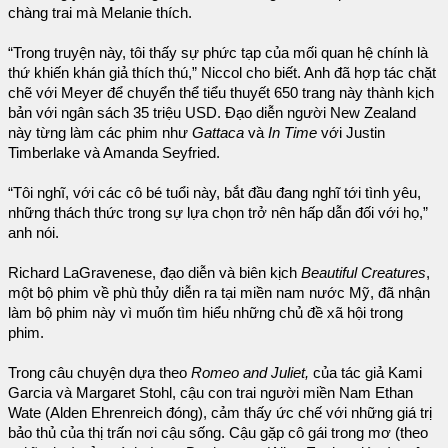
chàng trai mà Melanie thích.
“Trong truyện này, tôi thấy sự phức tạp của mối quan hệ chính là
thứ khiến khán giả thích thú,” Niccol cho biết. Anh đã hợp tác chặt
chẽ với Meyer để chuyển thể tiểu thuyết 650 trang này thành kịch
bản với ngân sách 35 triệu USD. Đạo diễn người New Zealand
này từng làm các phim như
Gattaca
và
In Time
với Justin
Timberlake và Amanda Seyfried.
“Tôi nghĩ, với các cô bé tuổi này, bắt đầu đang nghĩ tới tình yêu,
những thách thức trong sự lựa chọn trở nên hấp dẫn đối với họ,”
anh nói.
Richard LaGravenese, đạo diễn và biên kịch
Beautiful Creatures
,
một bộ phim về phù thủy diễn ra tại miền nam nước Mỹ, đã nhận
làm bộ phim này vì muốn tìm hiểu những chủ đề xã hội trong
phim.
Trong câu chuyện dựa theo
Romeo and Juliet,
của tác giả Kami
Garcia và Margaret Stohl, cậu con trai người miền Nam Ethan
Wate (Alden Ehrenreich đóng), cảm thấy ức chế với những giá trị
bảo thủ của thị trấn nơi cậu sống. Cậu gặp cô gái trong mơ (theo