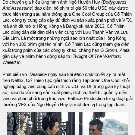
Do chuyên gia hiệu ứng hình ảnh Ngô Huyễn Huy (
Bodyguards
And Assassins
) đạo diễn, bộ phim trị giá 56 triệu USD này được
thực hiện trong sáu năm thông qua One Cool Group của Cổ Thiên
Lạc, công ty cung cấp đầy đủ dịch vụ sản xuất, phân phối và VFX,
mà anh đã mở ở Hồng Kông và Bangkok năm 2013. Cổ Thiên
Lạc cũng dẫn dắt dàn diễn viên cùng với Lưu Thanh Vân và Lưu
Gia Linh. Là một trong những ngôi sao lớn nhất của Hồng Kông
với hơn 100 phim ghi tên mình, Cổ Thiên Lạc cũng tham gia diễn
xuất trong phim của các công ty khác, chẳng hạn
G Storm
,
Anita
gần đây và phim hành động sắp tới
Twilight Of The Warriors:
Walled In
.
Phát biểu với
Deadline
ngay sau khi
Minh nhật chiến ký
ra mắt
trên Netflix, Cổ Thiên Lạc giải thích rằng Tập đoàn One Cool khởi
nghiệp bằng việc cung cấp dịch vụ CGI và DI [trung gian kỹ thuật
số], sau đó lấn sang sản xuất phim, dịch vụ thiết bị, quản lý diễn
viên và phân phối trong khu vực. Fatface Production từng đoạt giải
thưởng VFX của Ngô Huyễn Huy là một đơn vị trong tập đoàn.