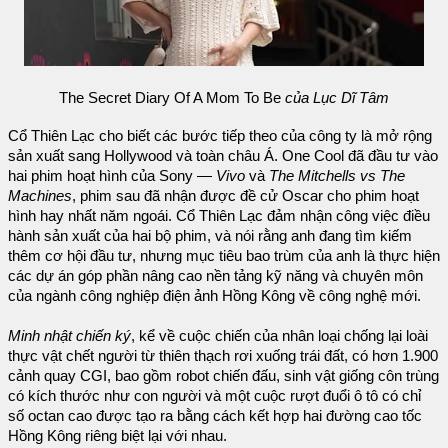
The Secret Diary Of A Mom To Be
của Lục Dĩ Tâm
Cổ Thiên Lạc cho biết các bước tiếp theo của công ty là mở rộng
sản xuất sang Hollywood và toàn châu Á. One Cool đã đầu tư vào
hai phim hoạt hình của Sony —
Vivo
và
The Mitchells vs The
Machines
, phim sau đã nhận được đề cử Oscar cho phim hoạt
hình hay nhất năm ngoái. Cổ Thiên Lạc đảm nhận công việc điều
hành sản xuất của hai bộ phim, và nói rằng anh đang tìm kiếm
thêm cơ hội đầu tư, nhưng mục tiêu bao trùm của anh là thực hiện
các dự án góp phần nâng cao nền tảng kỹ năng và chuyên môn
của ngành công nghiệp điện ảnh Hồng Kông về công nghệ mới.
Minh nhật chiến ký
, kể về cuộc chiến của nhân loại chống lại loài
thực vật chết người từ thiên thạch rơi xuống trái đất, có hơn 1.900
cảnh quay CGI, bao gồm robot chiến đấu, sinh vật giống côn trùng
có kích thước như con người và một cuộc rượt đuổi ô tô có chỉ
số octan cao được tạo ra bằng cách kết hợp hai đường cao tốc
Hồng Kông riêng biệt lại với nhau.