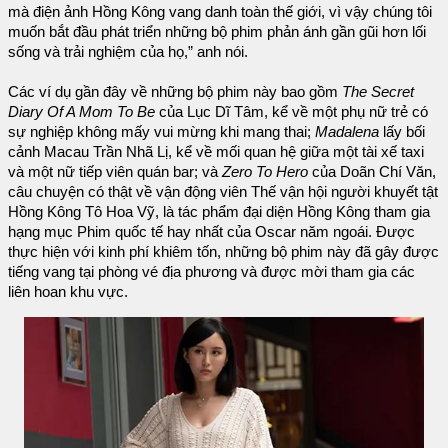
mà điện ảnh Hồng Kông vang danh toàn thế giới, vì vậy chúng tôi
muốn bắt đầu phát triển những bộ phim phản ánh gần gũi hơn lối
sống và trải nghiệm của họ,” anh nói.
Các ví dụ gần đây về những bộ phim này bao gồm
The Secret
Diary Of A Mom To Be
của Lục Dĩ Tâm, kể về một phụ nữ trẻ có
sự nghiệp không mấy vui mừng khi mang thai;
Madalena
lấy bối
cảnh Macau Trần Nhã Lị, kể về mối quan hệ giữa một tài xế taxi
và một nữ tiếp viên quán bar; và
Zero To Hero
của Doãn Chí Văn,
câu chuyện có thật về vận động viên Thế vận hội người khuyết tật
Hồng Kông Tô Hoa Vỹ, là tác phẩm đại diện Hồng Kông tham gia
hạng mục Phim quốc tế hay nhất của Oscar năm ngoái. Được
thực hiện với kinh phí khiêm tốn, những bộ phim này đã gây được
tiếng vang tại phòng vé địa phương và được mời tham gia các
liên hoan khu vực.