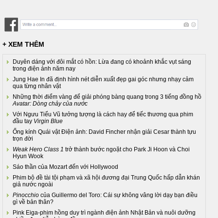
+ XEM THÊM
Duyên dáng với đôi mắt có hồn: Lừa đang có khoảnh khắc vụt sáng
trong điện ảnh năm nay
Jung Hae In đã định hình nét diễn xuất đẹp gai góc nhưng nhạy cảm
qua từng nhân vật
Những thời điểm vàng để giải phóng bàng quang trong 3 tiếng đồng hồ
Avatar: Dòng chảy của nước
Với Ngưu Tiểu Vũ tưởng tượng là cách hay để tiếc thương qua phim
đầu tay
Virgin Blue
Ống kính Quái vật Điện ảnh: David Fincher nhận giải Cesar thành tựu
trọn đời
Weak Hero Class 1
trở thành bước ngoặt cho Park Ji Hoon và Choi
Hyun Wook
Sáo thần của Mozart đến với Hollywood
Phim bộ đề tài tội phạm và xã hội đương đại Trung Quốc hấp dẫn khán
giả nước ngoài
Pinocchio
của Guillermo del Toro: Cái sự không vâng lời dạy bạn điều
gì về bản thân?
Pink Eiga-phim hồng duy trì ngành điện ảnh Nhật Bản và nuôi dưỡng