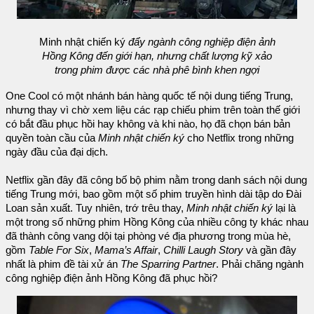
Minh nhật chiến ký
đẩy ngành công nghiệp điện ảnh
Hồng Kông đến giới hạn, nhưng chất lượng kỹ xảo
trong phim được các nhà phê bình khen ngợi
One Cool có một nhánh bán hàng quốc tế nội dung tiếng Trung,
nhưng thay vì chờ xem liệu các rạp chiếu phim trên toàn thế giới
có bắt đầu phục hồi hay không và khi nào, họ đã chọn bán bản
quyền toàn cầu của
Minh nhật chiến ký
cho Netflix trong những
ngày đầu của đại dịch.
Netflix gần đây đã công bố bộ phim nằm trong danh sách nội dung
tiếng Trung mới, bao gồm một số phim truyền hình dài tập do Đài
Loan sản xuất. Tuy nhiên, trớ trêu thay,
Minh nhật chiến ký
lại là
một trong số những phim Hồng Kông của nhiều công ty khác nhau
đã thành công vang dội tại phòng vé địa phương trong mùa hè,
gồm
Table For Six
,
Mama’s Affair
,
Chilli Laugh Story
và gần đây
nhất là phim đề tài xử án
The Sparring Partner
. Phải chăng ngành
công nghiệp điện ảnh Hồng Kông đã phục hồi?