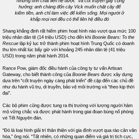
“Những tính chất liên hệ được” và cốt truyện gây cộng
hưởng: anh chàng đốn cây Vick muốn chặt cây để
kiếm tiền, anh chỉ làm việc để kiếm sống. Mọi người ở
khắp mọi nơi đều có thể liên hệ điều đó
Shang khẳng định rất hiếm phim hoạt hình nào vượt qua mức 100
triệu nhân dân tệ (14 triệu USD) cho đến khi
Boonie Bears: To the
Rescue
lập kỷ lục trở thành phim hoạt hình Trung Quốc có doanh
thu lớn nhất lúc bấy giờ với khoảng 245 nhân dân tệ (41 triệu
USD) trong năm phát hành 2014.
Rance Pow, giám đốc điều hành của công ty tư vấn Artisan
Gateway, cho biết thành công của
Boonie Bears
được xây dựng
dựa trên “cốt truyện ngày càng phát triển” đề cập đến các chủ đề
như du hành vũ trụ, di truyền, bảo vệ môi trường và “theo kịp thời
đại”.
Các bộ phim cũng được tung ra thị trường với lượng người hâm
mộ vững chắc và được phát hành trong giai đoạn bùng nổ phòng
vé Tết Nguyên đán.
“Đó là loại hình giải trí thân thiện với gia đình vượt qua rào cản văn
hóa,” ông nói. “Tất nhiên, có những quan điểm và giá trị tích cực,