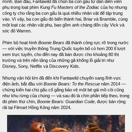
mình. Ban đầu, Fantawild đã chọn ba con gấu từ dàn diễn viên
phụ trong loạt phim
Kung Fu Masters of the Zodiac
của họ nhưng
công ty cho rằng ba con gấu là quá nhiều nhân vật để tập trung
vào. Vì vậy, ba con gấu đó biến thành hai, Briar và Bramble, cùng
một loạt các nhân vật phụ, bao gồm anh chàng đốn cây Vick và
sóc đỏ Warren.
Phim bộ hoạt hình
Boonie Bears
đã thành công rực rỡ trong nước
— với việc truyền thông Trung Quốc tuyên bố có hơn 200 tỉ lượt
xem trực tuyến, cho đến nay đã bán được cho khoảng 80 thị
trường và trên nền tảng của những gã khổng lồ giải trí như
Disney, Sony, Netflix và Discovery Kids.
Nhưng vận hội lớn đã đến khi Fantawild chuyển sang lĩnh vực
điện ảnh, bắt đầu với
Boonie Bears: To the Rescue
năm 2014 —
chứng kiến hai chú gấu cố gắng bảo vệ một bé gái mồ côi cũng
như khu rừng của chúng — và sau đó là chín phần tiếp theo, trong
đó phim thứ chín,
Boonie Bears: Guardian Code
, được bán rộng
rãi tại Filmart Hồng Kông năm 2024.