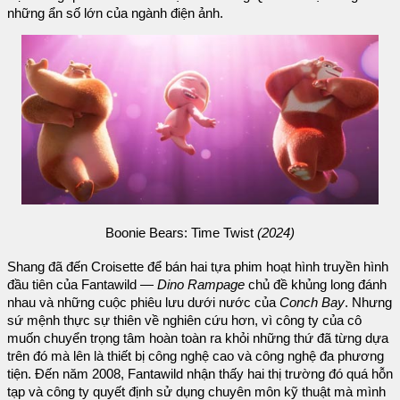
những ẩn số lớn của ngành điện ảnh.
Boonie Bears: Time Twist
(2024)
Shang đã đến Croisette để bán hai tựa phim hoạt hình truyền hình
đầu tiên của Fantawild —
Dino Rampage
chủ đề khủng long đánh
nhau và những cuộc phiêu lưu dưới nước của
Conch Bay
. Nhưng
sứ mệnh thực sự thiên về nghiên cứu hơn, vì công ty của cô
muốn chuyển trọng tâm hoàn toàn ra khỏi những thứ đã từng dựa
trên đó mà lên là thiết bị công nghệ cao và công nghệ đa phương
tiện. Đến năm 2008, Fantawild nhận thấy hai thị trường đó quá hỗn
tạp và công ty quyết định sử dụng chuyên môn kỹ thuật mà mình