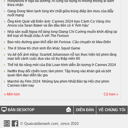
Hollywood ở ngã ba đường: Ai cũng sử dụng AI nhưng không ai dám
thừa nhận
Gang Dong Won lạnh lùng khí chất giữa trùng điệp âm mưu của
Bẫy
nuốt mạng
Ống kính Quái vật Điện ảnh: Cannes 2024 trao Cành Cọ Vàng cho
Anora
của Sean Baker và lần đầu tiên có 4 'Ảnh hậu'
Nhà sản xuất
Ngọa hổ tàng long
Giang Chí Cường muốn khởi động lại
thể loại võ thuật châu Á với
The Furious
Bao nẻo đường gian khổ dẫn tới
Furiosa: Câu chuyện từ Max Điên
The 8 Show
trò chơi sinh tồn khác
Squid Game
Vụ bê bối ánh trăng
: Scarlett Johansson nỗ lực thực hiện bộ phim lãng
mạn bối cảnh cuộc đua vào vũ trụ thập niên 60
Thế hệ tài năng mới của Đài Loan trình diễn ấn tượng ở Cannes 2024
Netflix thay đổi chiến lược làm phim: Tập trung vào khán giả và bớt
quan tâm đạo diễn tác gia
Marché du Film 2024: Những tựa phim Nhật Bản tại Hội chợ phim
Cannes năm nay
« Mới hơn
Cũ hơn »
BẢN DESKTOP
DIỄN ĐÀN
VỀ CHÚNG TÔI
© Quaivatdienanh.com, since 2010