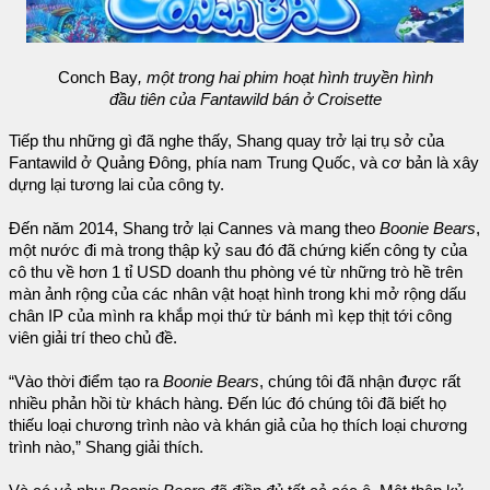
Conch Bay
, một trong hai phim hoạt hình truyền hình
đầu tiên của Fantawild bán ở Croisette
Tiếp thu những gì đã nghe thấy, Shang quay trở lại trụ sở của
Fantawild ở Quảng Đông, phía nam Trung Quốc, và cơ bản là xây
dựng lại tương lai của công ty.
Đến năm 2014, Shang trở lại Cannes và mang theo
Boonie Bears
,
một nước đi mà trong thập kỷ sau đó đã chứng kiến công ty của
cô thu về hơn 1 tỉ USD doanh thu phòng vé từ những trò hề trên
màn ảnh rộng của các nhân vật hoạt hình trong khi mở rộng dấu
chân IP của mình ra khắp mọi thứ từ bánh mì kẹp thịt tới công
viên giải trí theo chủ đề.
“Vào thời điểm tạo ra
Boonie Bears
, chúng tôi đã nhận được rất
nhiều phản hồi từ khách hàng. Đến lúc đó chúng tôi đã biết họ
thiếu loại chương trình nào và khán giả của họ thích loại chương
trình nào,” Shang giải thích.