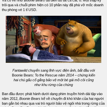
Và có vẻ như
Boonie Bears
đã điền đủ tất cả các ô. Một thập kỷ
trôi qua và chuỗi phim hiện có 10 phần này đã phá vỡ mốc doanh
thu phòng vé 1 tỉ USD.
Fantawild chuyển sang lĩnh vực điện ảnh, bắt đầu với
Boonie Bears: To the Rescue
năm 2014 – chứng kiến
hai chú gấu cố gắng bảo vệ một bé gái mồ côi cũng
như khu rừng của chúng
Ban đầu được phát hành dưới dạng phim truyền hình dài tập vào
năm 2012,
Boonie Bears
kể về chuyến đi khó khăn của hai người
bạn gắn bó nhau qua vai trò người bảo vệ ngôi nhà trong rừng của