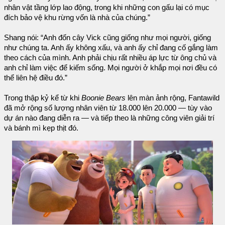
nhân vật tầng lớp lao động, trong khi những con gấu lại có mục
đích bảo vệ khu rừng vốn là nhà của chúng.”
Shang nói: “Anh đốn cây Vick cũng giống như mọi người, giống
như chúng ta. Anh ấy không xấu, và anh ấy chỉ đang cố gắng làm
theo cách của mình. Anh phải chịu rất nhiều áp lực từ ông chủ và
anh chỉ làm việc để kiếm sống. Mọi người ở khắp mọi nơi đều có
thể liên hệ điều đó.”
Trong thập kỷ kể từ khi
Boonie Bears
lên màn ảnh rộng, Fantawild
đã mở rộng số lượng nhân viên từ 18.000 lên 20.000 — tùy vào
dự án nào đang diễn ra — và tiếp theo là những công viên giải trí
và bánh mì kẹp thịt đó.