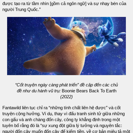
được tạo ra từ tầm nhìn [gồm cả ngôn ngữ] và sự nhạy bén của
người Trung Quốc.”
“Cốt truyện ngày càng phát triển” đề cập đến các chủ
đề như du hành vũ trụ:
Boonie Bears Back To Earth
(2022)
Fantawild liên tục chỉ ra “những tính chất liên hệ được” và cốt
truyện cộng hưởng. Ví dụ, thay vì đấu tranh sinh tử giữa những
con gấu và anh chàng đốn cây, công ty khẳng định trong một
tuyên bố rằng đó là “sự xung đột giữa lý tưởng và nguyên tắc:
người đốn cây muốn đốn cây để kiếm tiền, về cơ bản miêu tả một