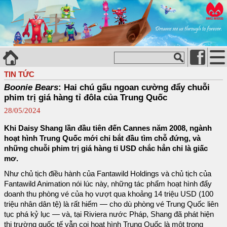
TIN TỨC
Boonie Bears
: Hai chú gấu ngoan cường đẩy chuỗi
phim trị giá hàng tỉ đôla của Trung Quốc
28/05/2024
Khi Daisy Shang lần đầu tiên đến Cannes năm 2008, ngành
hoạt hình Trung Quốc mới chỉ bắt đầu tìm chỗ đứng, và
những chuỗi phim trị giá hàng tỉ USD chắc hẳn chỉ là giấc
mơ.
Như chủ tịch điều hành của Fantawild Holdings và chủ tịch của
Fantawild Animation nói lúc này, những tác phẩm hoạt hình đẩy
doanh thu phòng vé của họ vượt qua khoảng 14 triệu USD (100
triệu nhân dân tệ) là rất hiếm — cho dù phòng vé Trung Quốc liên
tục phá kỷ lục — và, tại Riviera nước Pháp, Shang đã phát hiện
thị trường quốc tế vẫn coi hoạt hình Trung Quốc là một trong