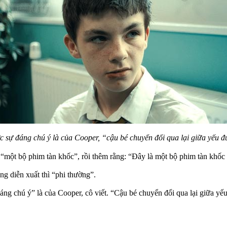
c sự đáng chú ý là của Cooper, “cậu bé chuyển đổi qua lại giữa yếu đuố
là “một bộ phim tàn khốc”, rồi thêm rằng: “Đây là một bộ phim tàn khố
ng diễn xuất thì “phi thường”.
áng chú ý” là của Cooper, cô viết. “Cậu bé chuyển đổi qua lại giữa yếu 