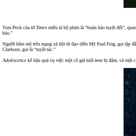
Tom Peck của tờ
Times
miêu tả bộ phim là “hoàn hảo tuyệt đối”, q
hảo.”
Người hâm mộ trên mạng xã hội từ đạo diễn Mỹ Paul Feig, gọi tập đầ
Clarkson, gọi là “tuyệt tác.”
Adolescence
kể hậu quả vụ việc một cô gái tuổi teen bị đâm, và một cậ