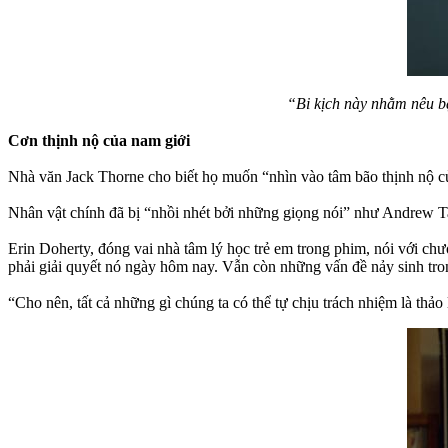
“Bi kịch này nhằm nêu bậ
Cơn thịnh nộ của nam giới
Nhà văn Jack Thorne cho biết họ muốn “nhìn vào tâm bão thịnh nộ c
Nhân vật chính đã bị “nhồi nhét bởi những giọng nói” như Andrew T
Erin Doherty, đóng vai nhà tâm lý học trẻ em trong phim, nói với ch
phải giải quyết nó ngày hôm nay. Vẫn còn những vấn đề nảy sinh tron
“Cho nên, tất cả những gì chúng ta có thể tự chịu trách nhiệm là thả