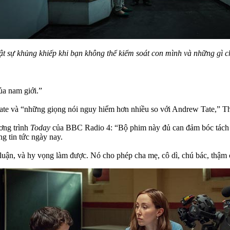
t sự khủng khiếp khi bạn không thể kiểm soát con mình và những gì c
ủa nam giới.”
ate và “những giọng nói nguy hiểm hơn nhiều so với Andrew Tate,” Th
ương trình
Today
của BBC Radio 4: “Bộ phim này đủ can đảm bóc tách từ
g tin tức ngày nay.
o luận, và hy vọng làm được. Nó cho phép cha mẹ, cô dì, chú bác, thậm c