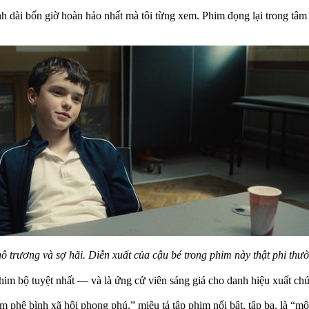
h dài bốn giờ hoàn hảo nhất mà tôi từng xem. Phim đọng lại trong tâm t
hô trương và sợ hãi. Diễn xuất của cậu bé trong phim này thật phi th
phim bộ tuyệt nhất — và là ứng cử viên sáng giá cho danh hiệu xuất 
m phê bình xã hội phong phú,” miêu tả tập phim nổi bật, tập ba, là “một