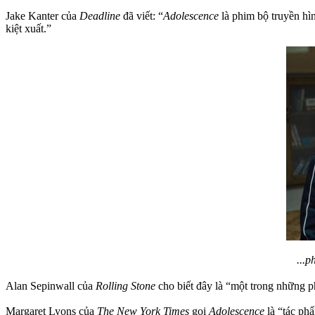
Jake Kanter của
Deadline
đã viết: “
Adolescence
là phim bộ truyền hìn
kiệt xuất.”
...p
Alan Sepinwall của
Rolling Stone
cho biết đây là “một trong những 
Margaret Lyons của
The New York Times
gọi
Adolescence
là “tác phẩ