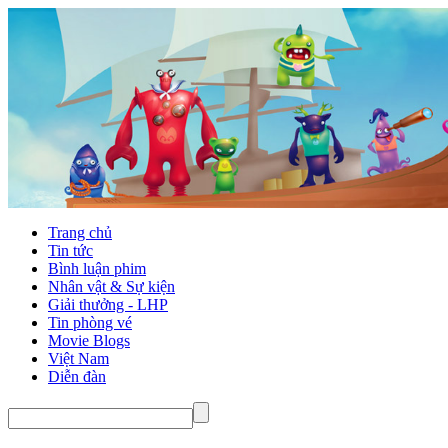
Trang chủ
Tin tức
Bình luận phim
Nhân vật & Sự kiện
Giải thưởng - LHP
Tin phòng vé
Movie Blogs
Việt Nam
Diễn đàn