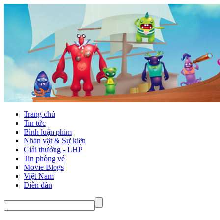
Trang chủ
Tin tức
Bình luận phim
Nhân vật & Sự kiện
Giải thưởng - LHP
Tin phòng vé
Movie Blogs
Việt Nam
Diễn đàn