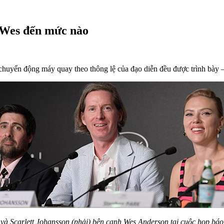
 Wes đến mức nào
 chuyển động máy quay theo thông lệ của đạo diễn đều được trình bày 
 và Scarlett Johansson (phải) bên cạnh Wes Anderson tại cuộc họp b