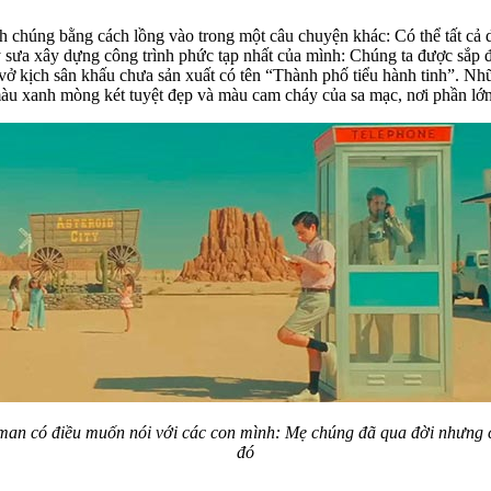
chúng bằng cách lồng vào trong một câu chuyện khác: Có thể tất cả diễ
y sưa xây dựng công trình phức tạp nhất của mình: Chúng ta được sắp 
t vở kịch sân khấu chưa sản xuất có tên “Thành phố tiểu hành tinh”. N
àu xanh mòng két tuyệt đẹp và màu cam cháy của sa mạc, nơi phần lớn
man có điều muốn nói với các con mình: Mẹ chúng đã qua đời nhưng c
đó