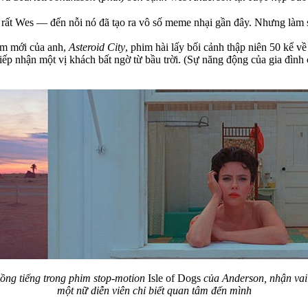
 rất Wes — đến nỗi nó đã tạo ra vô số meme nhại gần đây. Nhưng làm 
im mới của anh,
Asteroid City
, phim hài lấy bối cảnh thập niên 50 kể 
 tiếp nhận một vị khách bất ngờ từ bầu trời. (Sự năng động của gia đì
ồng tiếng trong phim stop-motion
Isle of Dogs
của Anderson, nhận vai 
một nữ diễn viên chỉ biết quan tâm đến mình