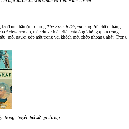
n chỉ đạo Jason Schwartzman và Tom Hanks tr6en
ng ký đảm nhận (như trong
The French Dispatch
, người chiến thắng
của Schwartzman, mặc dù sự hiện diện của ông không quan trọng
hâu, mỗi người góp mặt trong vai khách mời chớp nhoáng nhất. Trong
ện trong chuyện hết sức phức tạp