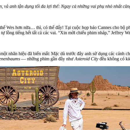
n, và anh tận dụng tối đa lợi thế: Ngay cả những vai phụ nhỏ nhất c
hể Wes hơn nữa… thì, có thể đấy! Tại cuộc họp báo Cannes cho bộ phi
tự lồng tiếng hết tất cả các vai. “Xin mời chiếu phim nháp,” Jeffrey Wr
ề một nhãn hiệu đã biến mất: Mặc dù trước đây anh sử dụng các cản
Tenenbaums
— những phim gần đây như
Asteroid City
đều không có ki