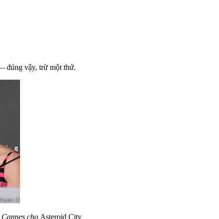
— đúng vậy, trừ một thứ.
áo Cannes cho
Asteroid City