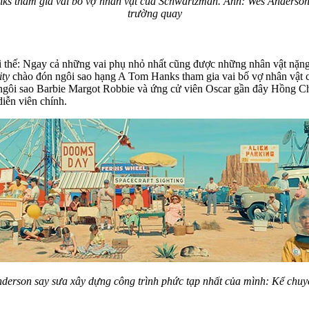
ks tham gia vai bố vợ nhân vật của Schwartzman. Ảnh: Wes Anderso
trường quay
lợi thế: Ngay cả những vai phụ nhỏ nhất cũng được những nhân vật nặ
ity
chào đón ngôi sao hạng A Tom Hanks tham gia vai bố vợ nhân vật 
n ngôi sao Barbie Margot Robbie và ứng cử viên Oscar gần đây Hồng C
iễn viên chính.
nderson say sưa xây dựng công trình phức tạp nhất của mình: Kể chuy