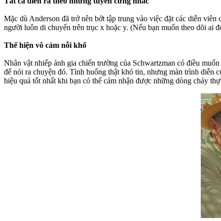
Tất cả diễn ra theo những tuyến cứng nhắc
Mặc dù Anderson đã trở nên bớt tập trung vào việc đặt các diễn viê
người luôn di chuyển trên trục x hoặc y. (Nếu bạn muốn theo dõi ai
Thể hiện vô cảm nỗi khổ
Nhân vật nhiếp ảnh gia chiến trường của Schwartzman có điều muốn n
để nói ra chuyện đó. Tình huống thật khó tin, nhưng màn trình diễn 
hiệu quả tốt nhất khi bạn có thể cảm nhận được những dòng chảy thực 