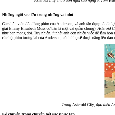
Asteroid City
chào đón ngôi sao hạng A Tom Han
Những ngôi sao lớn trong những vai nhỏ
Các diễn viên đòi đóng phim của Anderson, và anh tận dụng tối đa 
giải Emmy Elisabeth Moss cơ bản là một vai quần chúng).
Asteroid C
như bạn mong đợi. Tuy nhiên, ít nhất anh còn nhiều việc để làm hơ
các bộ phim tương lai của Anderson, có thể họ sẽ được nâng lên dàn d
Trong
Asteroid City
, đạo diễn A
Kể chuyện trong chuyện hết sức phức tạp