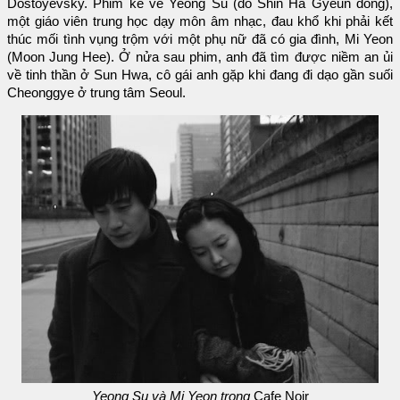
Dostoyevsky. Phim kể về Yeong Su (do Shin Ha Gyeun đóng),
một giáo viên trung học dạy môn âm nhạc, đau khổ khi phải kết
thúc mối tình vụng trộm với một phụ nữ đã có gia đình, Mi Yeon
(Moon Jung Hee). Ở nửa sau phim, anh đã tìm được niềm an ủi
về tinh thần ở Sun Hwa, cô gái anh gặp khi đang đi dạo gần suối
Cheonggye ở trung tâm Seoul.
Yeong Su và Mi Yeon trong
Cafe Noir