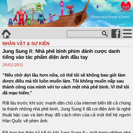
NHÂN VẬT & SỰ KIỆN
Jung Sung Il: Nhà phê bình phim đánh cược danh
tiếng vào tác phẩm điện ảnh đầu tay
20/02/2011
“Nếu chờ đợi lâu hơn nữa, có thể tôi sẽ không bao giờ làm
được điều mà tôi luôn muốn làm. Tôi không muốn nấp sau
thành công của mình với tư cách một nhà phê bình. Vì thế tôi
đã mạo hiểm.”
Rất lâu trước khi sức mạnh dân chủ của internet biến tất cả chúng
ta thành những nhà phê bình, Jung Sung Il đã coi điện ảnh là nghệ
thuật bậc cao và làm thay đổi cách nhìn của cả một thế hệ người
Hàn Quốc về phim ảnh.
Đã hơn hai thập kỷ kể từ khi Jung Sung Il – một trong những nhà