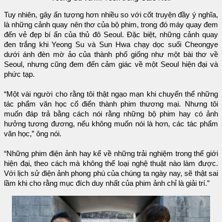
Tuy nhiên, gây ấn tượng hơn nhiều so với cốt truyện đầy ý nghĩa,
là những cảnh quay nên thơ của bộ phim, trong đó máy quay đem
đến vẻ đẹp bí ẩn của thủ đô Seoul. Đặc biệt, những cảnh quay
đen trắng khi Yeong Su và Sun Hwa chạy dọc suối Cheongye
dưới ánh đèn mờ ảo của thành phố giống như một bài thơ về
Seoul, nhưng cũng đem đến cảm giác về một Seoul hiện đại và
phức tạp.
“Một vài người cho rằng tôi thật ngạo mạn khi chuyển thể những
tác phẩm văn học cổ điển thành phim thương mại. Nhưng tôi
muốn đáp trả bằng cách nói rằng những bộ phim hay có ảnh
hưởng tương đương, nếu không muốn nói là hơn, các tác phẩm
văn học,” ông nói.
“Những phim điện ảnh hay kể về những trải nghiệm trong thế giới
hiện đại, theo cách mà không thể loại nghệ thuật nào làm được.
Với lịch sử điện ảnh phong phú của chúng ta ngày nay, sẽ thật sai
lầm khi cho rằng mục đích duy nhất của phim ảnh chỉ là giải trí.”