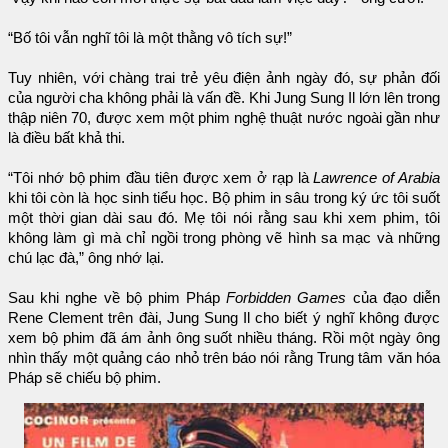
“Bố tôi vẫn nghĩ tôi là một thằng vô tích sự!”
Tuy nhiên, với chàng trai trẻ yêu điện ảnh ngày đó, sự phản đối
của người cha không phải là vấn đề. Khi Jung Sung Il lớn lên trong
thập niên 70, được xem một phim nghệ thuật nước ngoài gần như
là điều bất khả thi.
“Tôi nhớ bộ phim đầu tiên được xem ở rạp là
Lawrence of Arabia
khi tôi còn là học sinh tiểu học. Bộ phim in sâu trong ký ức tôi suốt
một thời gian dài sau đó. Mẹ tôi nói rằng sau khi xem phim, tôi
không làm gì mà chỉ ngồi trong phòng vẽ hình sa mạc và những
chú lạc đà,” ông nhớ lại.
Sau khi nghe về bộ phim Pháp
Forbidden Games
của đạo diễn
Rene Clement trên đài, Jung Sung Il cho biết ý nghĩ không được
xem bộ phim đã ám ảnh ông suốt nhiều tháng. Rồi một ngày ông
nhìn thấy một quảng cáo nhỏ trên báo nói rằng Trung tâm văn hóa
Pháp sẽ chiếu bộ phim.