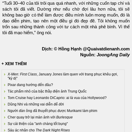
“Tuổi 30–40 của tôi trôi qua quá nhanh, với những cuốn tạp chí và
sách tôi đã viết. Dường như nếu chờ đợi lâu hơn nữa, tôi sẽ
không bao giờ có thể làm được điều mình luôn mong muốn, đó là
đạo diễn phim, tạo nên một điều gì đó đẹp đẽ. Tôi không muốn
trốn sau những thành công với tư cách một nhà phê bình. Vì thế
tôi đã mạo hiểm,” ông nói.
Dịch: © Hồng Hạnh @Quaivatdienanh.com
Nguồn:
JoongAng Daily
+ XEM THÊM
X-Men: First Class
, January Jones làm quen với trang phục khêu gợi,
"kỳ dị"
Pixar đang hướng đến đâu?
Tác phẩm nhỏ của bậc thầy điện ảnh Trung Quốc
Tom Cruise hay Leonardo DiCaprio: ai là vua của Hollywood?
Dũng Nhi và những vai diễn để đời
Người đàn ông đã thuyết phục được Murikami làm phim
Cher quay trở lại màn ảnh với
Burlesque
Sự cải thiện của "anh chàng tốt bụng"
Sáu ác nhân cho
The Dark Night Rises