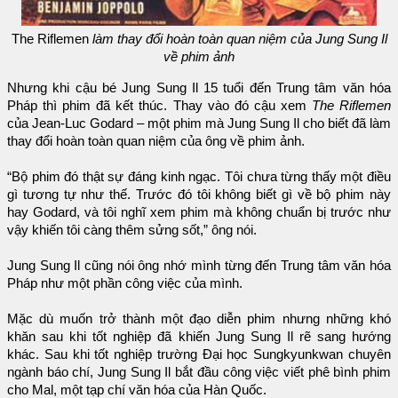
The Riflemen
làm thay đổi hoàn toàn quan niệm của Jung Sung Il
về phim ảnh
Nhưng khi cậu bé Jung Sung Il 15 tuổi đến Trung tâm văn hóa
Pháp thì phim đã kết thúc. Thay vào đó cậu xem
The Riflemen
của Jean-Luc Godard – một phim mà Jung Sung Il cho biết đã làm
thay đổi hoàn toàn quan niệm của ông về phim ảnh.
“Bộ phim đó thật sự đáng kinh ngạc. Tôi chưa từng thấy một điều
gì tương tự như thế. Trước đó tôi không biết gì về bộ phim này
hay Godard, và tôi nghĩ xem phim mà không chuẩn bị trước như
vậy khiến tôi càng thêm sửng sốt,” ông nói.
Jung Sung Il cũng nói ông nhớ mình từng đến Trung tâm văn hóa
Pháp như một phần công việc của mình.
Mặc dù muốn trở thành một đạo diễn phim nhưng những khó
khăn sau khi tốt nghiệp đã khiến Jung Sung Il rẽ sang hướng
khác. Sau khi tốt nghiệp trường Đại học Sungkyunkwan chuyên
ngành báo chí, Jung Sung Il bắt đầu công việc viết phê bình phim
cho Mal, một tạp chí văn hóa của Hàn Quốc.