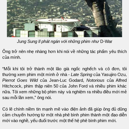
Jung Sung Il phát ngán với những phim như
D-War
Ông trở nên nhẹ nhàng hơn khi nói về những tác phẩm yêu thích
của mình.
“Mỗi khi tôi trở thành một lão già ngốc nghếch và cô đơn, tôi
thường xem phim một mình ở nhà -
Late Spring
của Yasujiro Ozu,
Pierrot Goes Wild
của Jean-Luc Godard,
Notorious
của Alfred
Hitchcock, phim thập niên 50 của John Ford và nhiều phim khác
nữa. Tôi xem những bộ phim này và nghiệm ra nhiều điều mới mẻ
sau mỗi lần xem,” ông nói.
Có lẽ chính niềm tin mạnh mẽ vào điện ảnh đã giúp ông đủ dũng
cảm chuyển hướng từ một nhà phê bình phim thành một đạo diễn
mới vào nghề, yếu đuối trước một thế hệ phê bình phim mới.