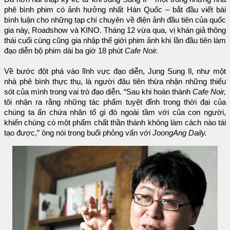
phê bình phim có ảnh hưởng nhất Hàn Quốc – bắt đầu viết bài
bình luận cho những tạp chí chuyên về điện ảnh đầu tiên của quốc
gia này, Roadshow và KINO. Tháng 12 vừa qua, vị khán giả thông
thái cuối cùng cũng gia nhập thế giới phim ảnh khi lần đầu tiên làm
đạo diễn bộ phim dài ba giờ 18 phút
Cafe Noir.
Về bước đột phá vào lĩnh vực đạo diễn, Jung Sung Il, như một
nhà phê bình thực thụ, là người đâu tiên thừa nhận những thiếu
sót của mình trong vai trò đạo diễn. “Sau khi hoàn thành
Cafe Noir,
tôi nhận ra rằng những tác phẩm tuyệt đỉnh trong thời đại của
chúng ta ẩn chứa nhân tố gì đó ngoài tầm với của con người,
khiến chúng có một phẩm chất thần thánh không làm cách nào tái
tạo được,” ông nói trong buổi phỏng vấn với
JoongAng Daily.