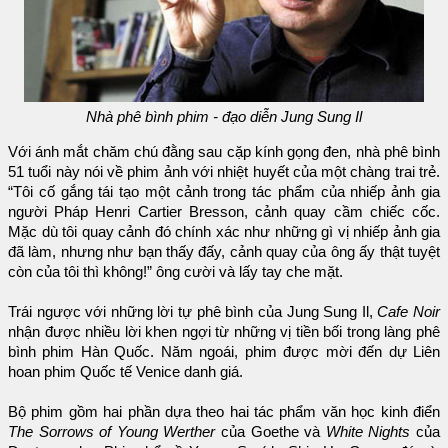
Nhà phê bình phim - đạo diễn Jung Sung Il
Với ánh mắt chăm chú đằng sau cặp kính gọng đen, nhà phê bình
51 tuổi này nói về phim ảnh với nhiệt huyết của một chàng trai trẻ.
“Tôi cố gắng tái tạo một cảnh trong tác phẩm của nhiếp ảnh gia
người Pháp Henri Cartier Bresson, cảnh quay cầm chiếc cốc.
Mặc dù tôi quay cảnh đó chính xác như những gì vị nhiếp ảnh gia
đã làm, nhưng như bạn thấy đấy, cảnh quay của ông ấy thật tuyệt
còn của tôi thì không!” ông cười và lấy tay che mặt.
Trái ngược với những lời tự phê bình của Jung Sung Il,
Cafe Noir
nhận được nhiều lời khen ngợi từ những vị tiền bối trong làng phê
bình phim Hàn Quốc. Năm ngoái, phim được mời đến dự Liên
hoan phim Quốc tế Venice danh giá.
Bộ phim gồm hai phần dựa theo hai tác phẩm văn học kinh điển
The Sorrows of Young Werther
của Goethe và
White Nights
của