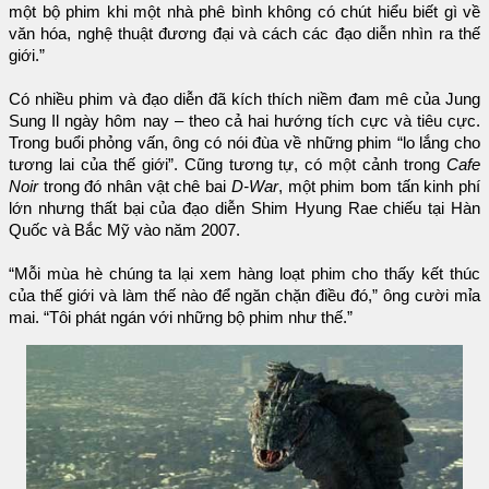
một bộ phim khi một nhà phê bình không có chút hiểu biết gì về
văn hóa, nghệ thuật đương đại và cách các đạo diễn nhìn ra thế
giới.”
Có nhiều phim và đạo diễn đã kích thích niềm đam mê của Jung
Sung Il ngày hôm nay – theo cả hai hướng tích cực và tiêu cực.
Trong buổi phỏng vấn, ông có nói đùa về những phim “lo lắng cho
tương lai của thế giới”. Cũng tương tự, có một cảnh trong
Cafe
Noir
trong đó nhân vật chê bai
D-War
, một phim bom tấn kinh phí
lớn nhưng thất bại của đạo diễn Shim Hyung Rae chiếu tại Hàn
Quốc và Bắc Mỹ vào năm 2007.
“Mỗi mùa hè chúng ta lại xem hàng loạt phim cho thấy kết thúc
của thế giới và làm thế nào để ngăn chặn điều đó,” ông cười mỉa
mai. “Tôi phát ngán với những bộ phim như thế.”