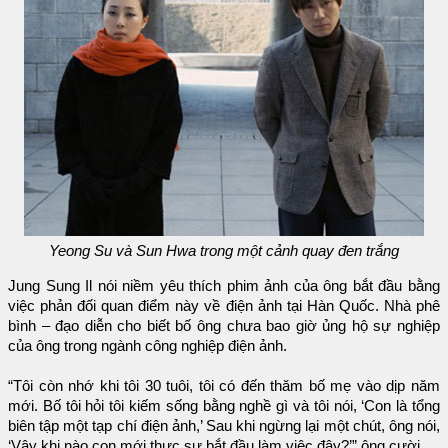
Yeong Su và Sun Hwa trong một cảnh quay đen trắng
Jung Sung Il nói niềm yêu thích phim ảnh của ông bắt đầu bằng
việc phản đối quan điểm này về điện ảnh tại Hàn Quốc. Nhà phê
bình – đạo diễn cho biết bố ông chưa bao giờ ủng hộ sự nghiệp
của ông trong ngành công nghiệp điện ảnh.
“Tôi còn nhớ khi tôi 30 tuôi, tôi có đến thăm bố mẹ vào dịp năm
mới. Bố tôi hỏi tôi kiếm sống bằng nghề gì và tôi nói, ‘Con là tổng
biên tập một tạp chí điện ảnh,’ Sau khi ngừng lại một chút, ông nói,
‘Vậy khi nào con mới thực sự bắt đầu làm việc đây?’” ông cười.