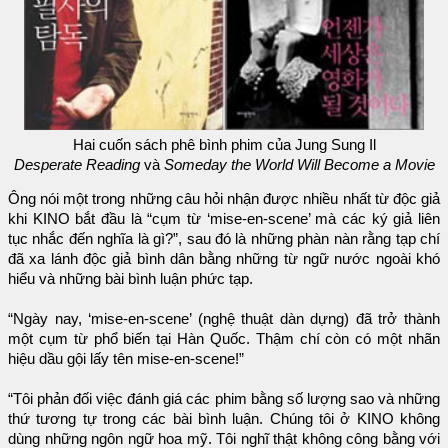
Hai cuốn sách phê bình phim của Jung Sung Il
Desperate Reading
và
Someday the World Will Become a Movie
Ông nói một trong những câu hỏi nhận được nhiều nhất từ độc giả
khi KINO bắt đầu là “cụm từ ‘mise-en-scene’ mà các ký giả liên
tục nhắc đến nghĩa là gì?”, sau đó là những phàn nàn rằng tạp chí
đã xa lánh độc giả bình dân bằng những từ ngữ nước ngoài khó
hiểu và những bài bình luận phức tạp.
“Ngày nay, ‘mise-en-scene’ (nghệ thuật dàn dựng) đã trở thành
một cụm từ phổ biến tại Hàn Quốc. Thậm chí còn có một nhãn
hiệu dầu gội lấy tên mise-en-scene!”
“Tôi phản đối việc đánh giá các phim bằng số lượng sao và những
thứ tương tự trong các bài bình luận. Chúng tôi ở KINO không
dùng những ngôn ngữ hoa mỹ. Tôi nghĩ thật không công bằng với