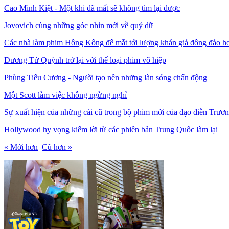
Cao Minh Kiệt - Một khi đã mất sẽ không tìm lại được
Jovovich cùng những góc nhìn mới về quỷ dữ
Các nhà làm phim Hồng Kông để mắt tới lượng khán giả đông đảo h
Dương Tử Quỳnh trở lại với thể loại phim võ hiệp
Phùng Tiểu Cương - Người tạo nên những làn sóng chấn động
Một Scott làm việc không ngừng nghỉ
Sự xuất hiện của những cái cũ trong bộ phim mới của đạo diễn Trư
Hollywood hy vọng kiếm lời từ các phiên bản Trung Quốc làm lại
« Mới hơn
Cũ hơn »