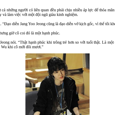
ất cả những người có liên quan đều phải chịu nhiều áp lực để thỏa mãn
 và làm việc với một đội ngũ giàu kinh nghiệm.
. “Đạo diễn Jang Yoo Jeong cũng là đạo diễn vở kịch gốc, vì thế tôi k
hưng giờ cô coi đó là một hạnh phúc.
eong nói. “Thật hạnh phúc khi trông trẻ hơn so với tuổi thật. Là một 
Ji Wu khi cô mới đôi mươi.”