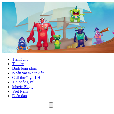
Trang chủ
Tin tức
Bình luận phim
Nhân vật & Sự kiện
Giải thưởng - LHP
Tin phòng vé
Movie Blogs
Việt Nam
Diễn đàn