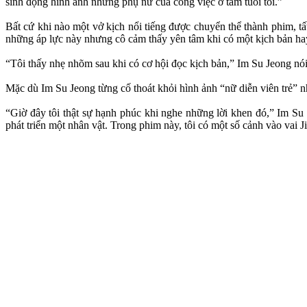
sinh động hình ảnh những phụ nữ của công việc ở tầm tuổi tôi.”
Bất cứ khi nào một vở kịch nổi tiếng được chuyển thể thành phim, t
những áp lực này nhưng cô cảm thấy yên tâm khi có một kịch bản hay
“Tôi thấy nhẹ nhõm sau khi có cơ hội đọc kịch bản,” Im Su Jeong nói
Mặc dù Im Su Jeong từng cố thoát khỏi hình ảnh “nữ diễn viên trẻ” n
“Giờ đây tôi thật sự hạnh phúc khi nghe những lời khen đó,” Im Su J
phát triển một nhân vật. Trong phim này, tôi có một số cảnh vào vai 