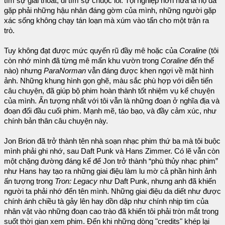
tìm sự giải thoát, đi tìm sự chuộc lỗi. Tội nghiệp hơn nữa là họ đã
gặp phải những hậu nhân đáng gờm của mình, những người gặp
xác sống không chạy tán loạn mà xúm vào tẩn cho một trận ra
trò.
Tuy không đạt được mức quyến rũ đầy mê hoặc của
Coraline
(tôi
còn nhớ mình đã từng mê mẩn khu vườn trong
Coraline
đến thế
nào) nhưng
ParaNorman
vẫn đáng được khen ngợi về mặt hình
ảnh. Những khung hình gọn ghẽ, màu sắc phù hợp với diễn tiến
câu chuyện, đã giúp bộ phim hoàn thành tốt nhiệm vụ kể chuyện
của mình. Ấn tượng nhất với tôi vẫn là những đoạn ở nghĩa địa và
đoạn đối đầu cuối phim. Mạnh mẽ, táo bạo, và đầy cảm xúc, như
chính bản thân câu chuyện này.
Jon Brion đã trở thành tên nhà soạn nhạc phim thứ ba mà tôi buộc
mình phải ghi nhớ, sau Daft Punk và Hans Zimmer. Có lẽ vẫn còn
một chặng đường đáng kể để Jon trở thành “phù thủy nhạc phim”
như Hans hay tạo ra những giai điệu làm lu mờ cả phần hình ảnh
ấn tượng trong
Tron: Legacy
như Daft Punk, nhưng anh đã khiến
người ta phải nhớ đến tên mình. Những giai điệu da diết như được
chính ánh chiều tà gảy lên hay dồn dập như chính nhịp tim của
nhân vật vào những đoạn cao trào đã khiến tôi phải tròn mắt trong
suốt thời gian xem phim. Đến khi những dòng "credits" khép lại