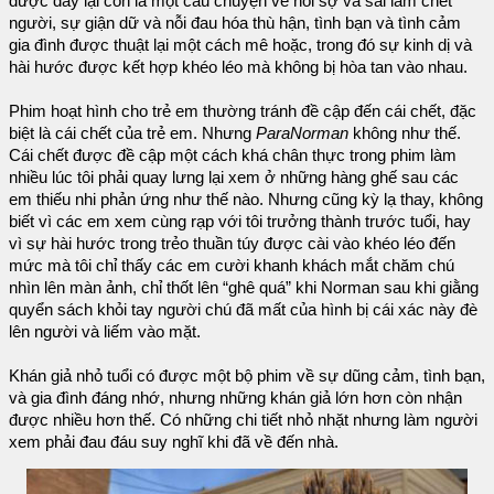
được đây lại còn là một câu chuyện về nỗi sợ và sai lầm chết
người, sự giận dữ và nỗi đau hóa thù hận, tình bạn và tình cảm
gia đình được thuật lại một cách mê hoặc, trong đó sự kinh dị và
hài hước được kết hợp khéo léo mà không bị hòa tan vào nhau.
Phim hoạt hình cho trẻ em thường tránh đề cập đến cái chết, đặc
biệt là cái chết của trẻ em. Nhưng
ParaNorman
không như thế.
Cái chết được đề cập một cách khá chân thực trong phim làm
nhiều lúc tôi phải quay lưng lại xem ở những hàng ghế sau các
em thiếu nhi phản ứng như thế nào. Nhưng cũng kỳ lạ thay, không
biết vì các em xem cùng rạp với tôi trưởng thành trước tuổi, hay
vì sự hài hước trong trẻo thuần túy được cài vào khéo léo đến
mức mà tôi chỉ thấy các em cười khanh khách mắt chăm chú
nhìn lên màn ảnh, chỉ thốt lên “ghê quá” khi Norman sau khi giằng
quyển sách khỏi tay người chú đã mất của hình bị cái xác này đè
lên người và liếm vào mặt.
Khán giả nhỏ tuổi có được một bộ phim về sự dũng cảm, tình bạn,
và gia đình đáng nhớ, nhưng những khán giả lớn hơn còn nhận
được nhiều hơn thế. Có những chi tiết nhỏ nhặt nhưng làm người
xem phải đau đáu suy nghĩ khi đã về đến nhà.