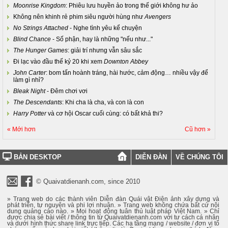
Moonrise Kingdom
: Phiêu lưu huyền ảo trong thế giới không hư ảo
Không nên khinh rẻ phim siêu người hùng như
Avengers
No Strings Attached
- Nghe tình yêu kể chuyện
Blind Chance
- Số phận, hay là những "nếu như..."
The Hunger Games
: giải trí nhưng vẫn sâu sắc
Đi lạc vào đầu thế kỷ 20 khi xem
Downton Abbey
John Carter
: bom tấn hoành tráng, hài hước, cảm động… nhiều vậy để
làm gì nhỉ?
Bleak Night
- Đêm chơi vơi
The Descendants
: Khi cha là cha, và con là con
Harry Potter
và cơ hội Oscar cuối cùng: có bất khả thi?
« Mới hơn
Cũ hơn »
BẢN DESKTOP
DIỄN ĐÀN
VỀ CHÚNG TÔI
© Quaivatdienanh.com, since 2010
» Trang web do các thành viên Diễn đàn Quái vật Điện ảnh xây dựng và
phát triển, tự nguyện và phi lợi nhuận. » Trang web không chứa bất cứ nội
dung quảng cáo nào. » Mọi hoạt động tuân thủ luật pháp Việt Nam. » Chỉ
được chia sẻ bài viết / thông tin từ Quaivatdienanh.com với tư cách cá nhân
và dưới hình thức share link trực tiếp. Các hạ tầng mạng / website / đơn vị tổ