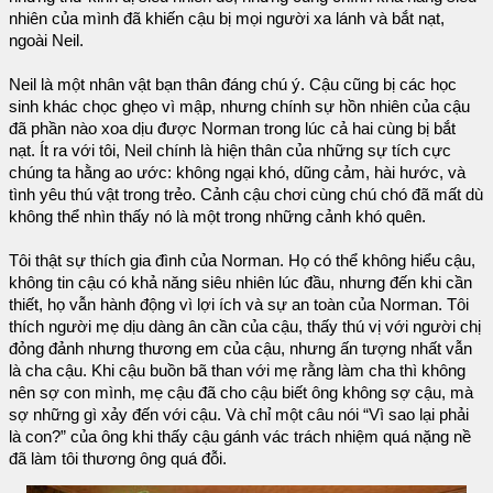
nhiên của mình đã khiến cậu bị mọi người xa lánh và bắt nạt,
ngoài Neil.
Neil là một nhân vật bạn thân đáng chú ý. Cậu cũng bị các học
sinh khác chọc ghẹo vì mập, nhưng chính sự hồn nhiên của cậu
đã phần nào xoa dịu được Norman trong lúc cả hai cùng bị bắt
nạt. Ít ra với tôi, Neil chính là hiện thân của những sự tích cực
chúng ta hằng ao ước: không ngại khó, dũng cảm, hài hước, và
tình yêu thú vật trong trẻo. Cảnh cậu chơi cùng chú chó đã mất dù
không thể nhìn thấy nó là một trong những cảnh khó quên.
Tôi thật sự thích gia đình của Norman. Họ có thể không hiểu cậu,
không tin cậu có khả năng siêu nhiên lúc đầu, nhưng đến khi cần
thiết, họ vẫn hành động vì lợi ích và sự an toàn của Norman. Tôi
thích người mẹ dịu dàng ân cần của cậu, thấy thú vị với người chị
đỏng đảnh nhưng thương em của cậu, nhưng ấn tượng nhất vẫn
là cha cậu. Khi cậu buồn bã than với mẹ rằng làm cha thì không
nên sợ con mình, mẹ cậu đã cho cậu biết ông không sợ cậu, mà
sợ những gì xảy đến với cậu. Và chỉ một câu nói “Vì sao lại phải
là con?” của ông khi thấy cậu gánh vác trách nhiệm quá nặng nề
đã làm tôi thương ông quá đỗi.