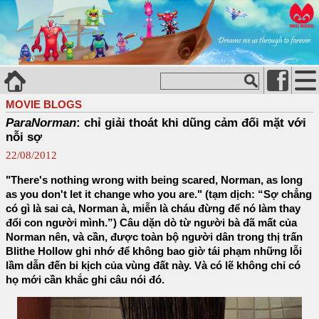
MOVIE BLOGS
ParaNorman
: chỉ giải thoát khi dũng cảm đối mặt với
nỗi sợ
22/08/2012
"There's nothing wrong with being scared, Norman, as long
as you don't let it change who you are." (tạm dịch: “Sợ chẳng
có gì là sai cả, Norman à, miễn là cháu đừng để nó làm thay
đổi con người mình.”) Câu dặn dò từ người bà đã mất của
Norman nên, và cần, được toàn bộ người dân trong thị trấn
Blithe Hollow ghi nhớ để không bao giờ tái phạm những lỗi
lầm dẫn đến bi kịch của vùng đất này. Và có lẽ không chỉ có
họ mới cần khắc ghi câu nói đó.