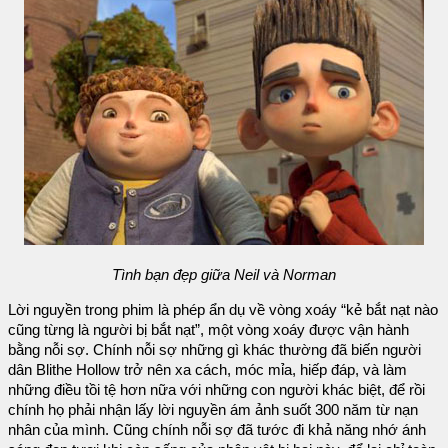
Tình bạn đẹp giữa Neil và Norman
Lời nguyền trong phim là phép ẩn dụ về vòng xoáy “kẻ bắt nạt nào
cũng từng là người bị bắt nạt”, một vòng xoáy được vận hành
bằng nỗi sợ. Chính nỗi sợ những gì khác thường đã biến người
dân Blithe Hollow trở nên xa cách, móc mỉa, hiếp đáp, và làm
những điều tồi tệ hơn nữa với những con người khác biệt, để rồi
chính họ phải nhận lấy lời nguyền ám ảnh suốt 300 năm từ nạn
nhân của mình. Cũng chính nỗi sợ đã tước đi khả năng nhớ ánh