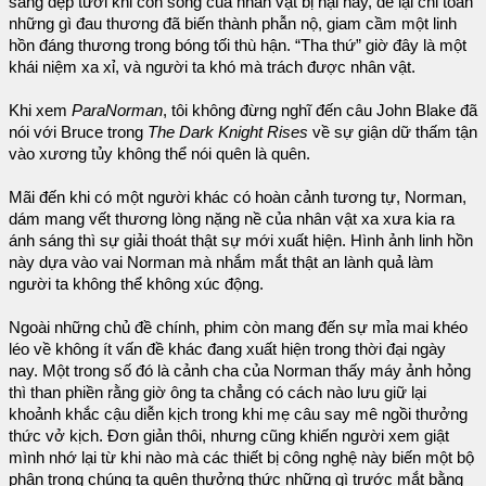
sáng đẹp tươi khi còn sống của nhân vật bị hại này, để lại chỉ toàn
những gì đau thương đã biến thành phẫn nộ, giam cầm một linh
hồn đáng thương trong bóng tối thù hận. “Tha thứ” giờ đây là một
khái niệm xa xỉ, và người ta khó mà trách được nhân vật.
Khi xem
ParaNorman
, tôi không đừng nghĩ đến câu John Blake đã
nói với Bruce trong
The Dark Knight Rises
về sự giận dữ thấm tận
vào xương tủy không thể nói quên là quên.
Mãi đến khi có một người khác có hoàn cảnh tương tự, Norman,
dám mang vết thương lòng nặng nề của nhân vật xa xưa kia ra
ánh sáng thì sự giải thoát thật sự mới xuất hiện. Hình ảnh linh hồn
này dựa vào vai Norman mà nhắm mắt thật an lành quả làm
người ta không thể không xúc động.
Ngoài những chủ đề chính, phim còn mang đến sự mỉa mai khéo
léo về không ít vấn đề khác đang xuất hiện trong thời đại ngày
nay. Một trong số đó là cảnh cha của Norman thấy máy ảnh hỏng
thì than phiền rằng giờ ông ta chẳng có cách nào lưu giữ lại
khoảnh khắc cậu diễn kịch trong khi mẹ câu say mê ngồi thưởng
thức vở kịch. Đơn giản thôi, nhưng cũng khiến người xem giật
mình nhớ lại từ khi nào mà các thiết bị công nghệ này biến một bộ
phận trong chúng ta quên thưởng thức những gì trước mắt bằng