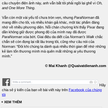
câu chuyện điện ảnh này, anh vẫn bắt tôi phải ngồi lại ghế vì
Oh,
and One More Thing
.
Vẫn còn một vài yếu tố chưa tròn vẹn, nhưng
ParaNorman
đã
mang đến cho tôi, và nhiều khán giả khác, một tác phẩm đáng
nhớ về nhiều phương diện. Nỗi chán chường khi thấy Pixar đang
dần không giữ được phong độ của mình nay đã được
ParaNorman
xóa bớt. Giai điệu da diết của
Norman’s Walk
chắc
chắn sẽ còn đọng lại rất lâu trong tôi, cũng như câu nói của
Norman: “Đôi khi chúng ta dành quá nhiều thời gian để nhớ những
kẻ làm tổn thương mình mà quên mất những ai yêu thương
mình.”
© Mai Khanh @Quaivatdienanh.com
Hãy
chia sẻ ý kiến của bạn về bài viết này trên
Facebook của chúng
tôi
+ XEM THÊM