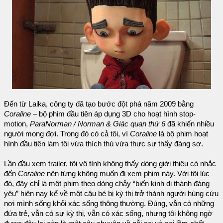
Đến từ Laika, công ty đã tạo bước đột phá năm 2009 bằng
Coraline
– bộ phim đầu tiên áp dụng 3D cho hoạt hình stop-
motion,
ParaNorman / Norman & Giác quan thứ 6
đã khiến nhiều
người mong đợi. Trong đó có cả tôi, vì
Coraline
là bộ phim hoạt
hình đầu tiên làm tôi vừa thích thú vừa thực sự thấy đáng sợ.
Lần đầu xem trailer, tôi vô tình không thấy dòng giới thiệu có nhắc
đến
Coraline
nên từng không muốn đi xem phim này. Với tôi lúc
đó, đây chỉ là một phim theo dòng chảy “biến kinh dị thành đáng
yêu” hiện nay kể về một cậu bé bị kỳ thị trở thành người hùng cứu
nơi mình sống khỏi xác sống thông thường. Đúng, vẫn có những
đứa trẻ, vẫn có sự kỳ thị, vẫn có xác sống, nhưng tôi không ngờ