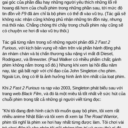
gai góc của phần đầu hay những người yêu thích những lối rẽ
hoang dã hơn của chuỗi phim trong những phần sau, tới mức độ
tin đồn về
F9
đã ám chỉ là bộ phim có thể đi vào vũ trụ. (Tác giả sẽ
không xác nhận cũng không phủ nhận những tin đồn này, nhưng
mà thôi nào. Chẳng chóng thì chầy trong chuỗi phim này cũng sẽ
có chuyện xe hơi đi vào vũ trụ thôi.)
Tác giả từng nằm trong số những người phản đối
2 Fast 2
Furious
, với kịch bản vụng về nằm trên vài phần hành động phá
án nhàm chán và bị chấn thương sâu nặng vì mất đi Diesel,
Rodriguez, và Brewster. (Paul Walker có nhiều phẩm chất; gánh
phim không nằm trong số đó.) Nhưng khi xem lại hồi đầu năm
nay, tác giả bất ngờ với chỉ đạo của John Singleton cho phim.
Ngoài Lin, ông có lẽ là ảnh hưởng hình ảnh lớn nhất của loạt phim.
Khi
2 Fast 2 Furious
ra rạp vào 2003, Singleton phát biểu sau với
trang web
Black Film
, và đó là một miêu tả tốt nhất về sức hút của
chuỗi phim trong tất cả những gì người viết từng đọc:
"Khi tôi đang định hình cách tôi muốn quay bộ phim, tôi xem rất
nhiều anime Nhật Bản và tôi xem đi xem lại
The Road Warrior
,
phim tôi nghĩ là phim xe hơi hay nhất từng được làm. Tôi chơi vài
trò chơi điện tử cho phép tôi giải phóng tâm trí và quay thứ gì đó