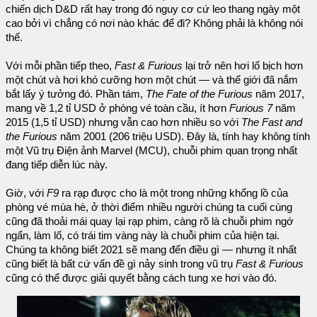
chiến dịch D&D rất hay trong đó nguy cơ cứ leo thang ngày một
cao bởi vì chẳng có nơi nào khác để đi? Không phải là không nói
thế.
Với mỗi phần tiếp theo,
Fast & Furious
lại trở nên hơi lố bịch hơn
một chút và hơi khó cưỡng hơn một chút — và thế giới đã nắm
bắt lấy ý tưởng đó. Phần tám,
The Fate of the Furious
năm 2017,
mang về 1,2 tỉ USD ở phòng vé toàn cầu, ít hơn
Furious 7
năm
2015 (1,5 tỉ USD) nhưng vẫn cao hơn nhiều so với
The Fast and
the Furious
năm 2001 (206 triệu USD). Đây là, tính hay không tính
một Vũ trụ Điện ảnh Marvel (MCU), chuỗi phim quan trọng nhất
đang tiếp diễn lúc này.
Giờ, với
F9
ra rạp được cho là một trong những khổng lồ của
phòng vé mùa hè, ở thời điểm nhiều người chúng ta cuối cùng
cũng đã thoải mái quay lại rạp phim, càng rõ là chuỗi phim ngớ
ngẩn, làm lố, có trái tim vàng này là chuỗi phim của hiện tại.
Chúng ta không biết 2021 sẽ mang đến điều gì — nhưng ít nhất
cũng biết là bất cứ vấn đề gì nảy sinh trong vũ trụ
Fast & Furious
cũng có thể được giải quyết bằng cách tung xe hơi vào đó.