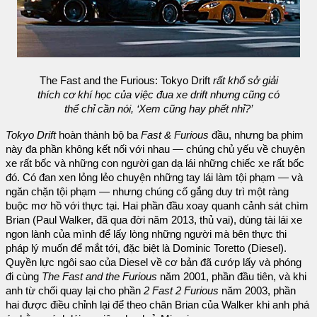
The Fast and the Furious: Tokyo Drift
rất khổ sở giải
thích cơ khí học của việc đua xe drift nhưng cũng có
thể chỉ cần nói, ‘Xem cũng hay phết nhỉ?’
Tokyo Drift
hoàn thành bộ ba
Fast & Furious
đầu, nhưng ba phim
này đa phần không kết nối với nhau — chúng chủ yếu về chuyện
xe rất bốc và những con người gan dạ lái những chiếc xe rất bốc
đó. Có đan xen lỏng lẻo chuyện những tay lái làm tội phạm — và
ngăn chặn tội phạm — nhưng chúng cố gắng duy trì một ràng
buộc mơ hồ với thực tại. Hai phần đầu xoay quanh cảnh sát chìm
Brian (Paul Walker, đã qua đời năm 2013, thủ vai), dùng tài lái xe
ngon lành của mình để lấy lòng những người mà bên thực thi
pháp lý muốn để mắt tới, đặc biệt là Dominic Toretto (Diesel).
Quyền lực ngôi sao của Diesel về cơ bản đã cướp lấy và phóng
đi cùng
The Fast and the Furious
năm 2001, phần đầu tiên, và khi
anh từ chối quay lại cho phần
2 Fast 2 Furious
năm 2003, phần
hai được điều chỉnh lại để theo chân Brian của Walker khi anh phá