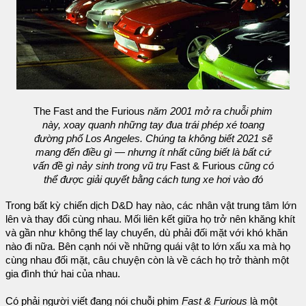
The Fast and the Furious
năm 2001 mở ra chuỗi phim
này, xoay quanh những tay đua trái phép xé toang
đường phố Los Angeles. Chúng ta không biết 2021 sẽ
mang đến điều gì — nhưng ít nhất cũng biết là bất cứ
vấn đề gì nảy sinh trong vũ trụ
Fast & Furious
cũng có
thể được giải quyết bằng cách tung xe hơi vào đó
Trong bất kỳ chiến dịch D&D hay nào, các nhân vật trung tâm lớn
lên và thay đổi cùng nhau. Mối liên kết giữa họ trở nên khăng khít
và gần như không thể lay chuyển, dù phải đối mặt với khó khăn
nào đi nữa. Bên cạnh nói về những quái vật to lớn xấu xa mà họ
cùng nhau đối mặt, câu chuyện còn là về cách họ trở thành một
gia đình thứ hai của nhau.
Có phải người viết đang nói chuỗi phim
Fast & Furious
là một