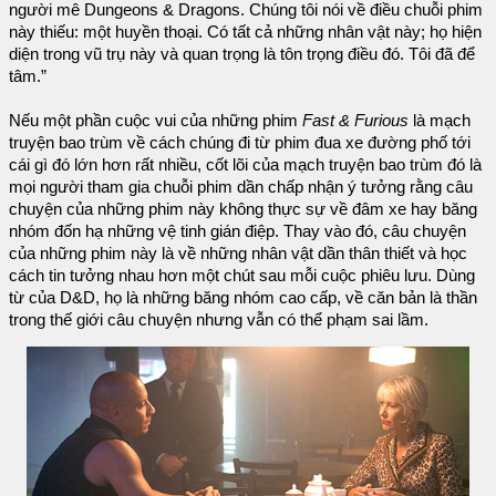
người mê Dungeons & Dragons. Chúng tôi nói về điều chuỗi phim
này thiếu: một huyền thoại. Có tất cả những nhân vật này; họ hiện
diện trong vũ trụ này và quan trọng là tôn trọng điều đó. Tôi đã để
tâm.”
Nếu một phần cuộc vui của những phim
Fast & Furious
là mạch
truyện bao trùm về cách chúng đi từ phim đua xe đường phố tới
cái gì đó lớn hơn rất nhiều, cốt lõi của mạch truyện bao trùm đó là
mọi người tham gia chuỗi phim dần chấp nhận ý tưởng rằng câu
chuyện của những phim này không thực sự về đâm xe hay băng
nhóm đốn hạ những vệ tinh gián điệp. Thay vào đó, câu chuyện
của những phim này là về những nhân vật dần thân thiết và học
cách tin tưởng nhau hơn một chút sau mỗi cuộc phiêu lưu. Dùng
từ của D&D, họ là những băng nhóm cao cấp, về căn bản là thần
trong thế giới câu chuyện nhưng vẫn có thể phạm sai lầm.