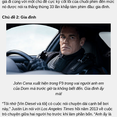
giả đi cùng với một chủ đề cực kỳ cốt lõi của chuỗi phim đến mức
nó được nói ra thẳng thừng 33 lần khắp tám phim đầu: gia đình.
Chủ đề 2: Gia đình
John Cena xuất hiện trong
F9
trong vai người anh em
của Dom mà trước giờ ta không biết đến. Gia đình ấy
mà!
“Tôi nhớ [Vin Diesel và tôi] có cuộc nói chuyện dài cạnh bể bơi
này,” Justin Lin nói với
Los Angeles Times
hồi năm 2013 về cuộc
trò chuyện giữa hai người họ trước khi làm phần bốn. “Anh ấy là