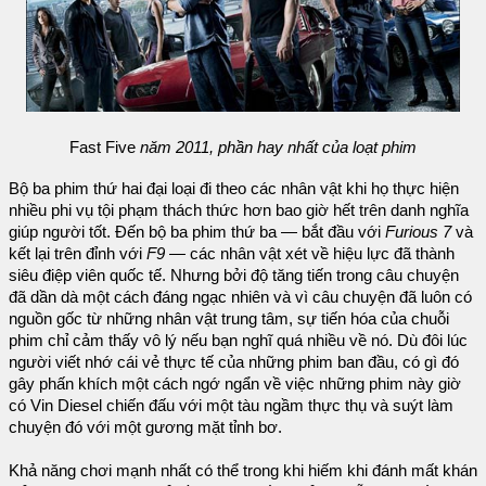
Fast Five
năm 2011, phần hay nhất của loạt phim
Bộ ba phim thứ hai đại loại đi theo các nhân vật khi họ thực hiện
nhiều phi vụ tội phạm thách thức hơn bao giờ hết trên danh nghĩa
giúp người tốt. Đến bộ ba phim thứ ba — bắt đầu với
Furious 7
và
kết lại trên đỉnh với
F9
— các nhân vật xét về hiệu lực đã thành
siêu điệp viên quốc tế. Nhưng bởi độ tăng tiến trong câu chuyện
đã dần dà một cách đáng ngạc nhiên và vì câu chuyện đã luôn có
nguồn gốc từ những nhân vật trung tâm, sự tiến hóa của chuỗi
phim chỉ cảm thấy vô lý nếu bạn nghĩ quá nhiều về nó. Dù đôi lúc
người viết nhớ cái vẻ thực tế của những phim ban đầu, có gì đó
gây phấn khích một cách ngớ ngẩn về việc những phim này giờ
có Vin Diesel chiến đấu với một tàu ngầm thực thụ và suýt làm
chuyện đó với một gương mặt tỉnh bơ.
Khả năng chơi mạnh nhất có thể trong khi hiếm khi đánh mất khán