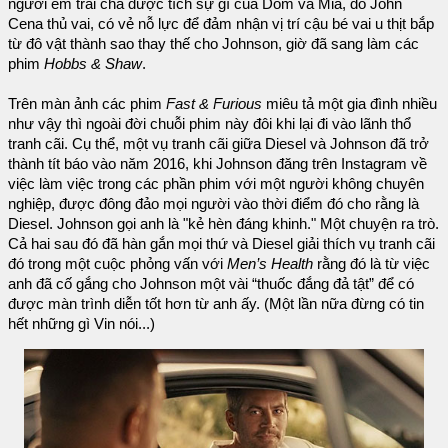
người em trai chả được tích sự gì của Dom và Mia, do John
Cena thủ vai, có vẻ nỗ lực để đảm nhận vị trí cậu bé vai u thịt bắp
từ đô vật thành sao thay thế cho Johnson, giờ đã sang làm các
phim
Hobbs & Shaw
.
Trên màn ảnh các phim
Fast & Furious
miêu tả một gia đình nhiều
như vậy thì ngoài đời chuỗi phim này đôi khi lại đi vào lãnh thổ
tranh cãi. Cụ thể, một vụ tranh cãi giữa Diesel và Johnson đã trở
thành tít báo vào năm 2016, khi Johnson đăng trên Instagram về
việc làm việc trong các phần phim với một người không chuyên
nghiệp, được đông đảo mọi người vào thời điểm đó cho rằng là
Diesel. Johnson gọi anh là "kẻ hèn đáng khinh." Một chuyện ra trò.
Cả hai sau đó đã hàn gắn mọi thứ và Diesel giải thích vụ tranh cãi
đó trong một cuộc phỏng vấn với
Men’s Health
rằng đó là từ việc
anh đã cố gắng cho Johnson một vài “thuốc đắng đả tật” để có
được màn trình diễn tốt hơn từ anh ấy. (Một lần nữa đừng có tin
hết những gì Vin nói...)