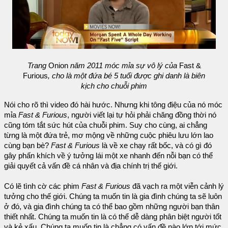
Trang
Onion
năm 2011 móc mỉa sự vô lý của
Fast &
Furious
, cho là một đứa bé 5 tuổi được ghi danh là biên
kịch cho chuỗi phim
Nói cho rõ thì video đó hài hước. Nhưng khi tông điệu của nó móc
mỉa
Fast & Furious
, người viết lại tự hỏi phải chăng đồng thời nó
cũng tóm tắt sức hút của chuỗi phim. Suy cho cùng, ai chẳng
từng là một đứa trẻ, mơ mộng về những cuộc phiêu lưu lớn lao
cùng bạn bè?
Fast & Furious
là về xe chạy rất bốc, và có gì đó
gây phấn khích về ý tưởng lái một xe nhanh đến nỗi bạn có thể
giải quyết cả vấn đề cá nhân và địa chính trị thế giới.
Có lẽ tình cờ các phim
Fast & Furious
đã vạch ra một viễn cảnh lý
tưởng cho thế giới. Chúng ta muốn tin là gia đình chúng ta sẽ luôn
ở đó, và gia đình chúng ta có thể bao gồm những người bạn thân
thiết nhất. Chúng ta muốn tin là có thể dễ dàng phân biệt người tốt
và kẻ xấu. Chúng ta muốn tin là chẳng có vấn đề nào lớn tới mức