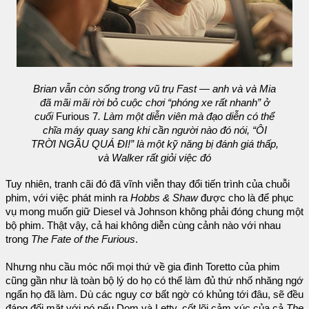
Brian vẫn còn sống trong vũ trụ Fast — anh và và Mia
đã mãi mãi rời bỏ cuộc chơi “phóng xe rất nhanh” ở
cuối
Furious 7
. Làm một diễn viên mà đạo diễn có thể
chĩa máy quay sang khi cần người nào đó nói, “ÔI
TRỜI NGẦU QUÁ ĐI!” là một kỹ năng bị đánh giá thấp,
và Walker rất giỏi việc đó
Tuy nhiên, tranh cãi đó đã vĩnh viễn thay đổi tiến trình của chuỗi
phim, với việc phát minh ra
Hobbs & Shaw
được cho là để phục
vụ mong muốn giữ Diesel và Johnson không phải đóng chung một
bộ phim. Thật vậy, cả hai không diễn cùng cảnh nào với nhau
trong
The Fate of the Furious
.
Nhưng nhu cầu móc nối mọi thứ về gia đình Toretto của phim
cũng gần như là toàn bộ lý do họ có thể làm đủ thứ nhố nhăng ngớ
ngẩn họ đã làm. Dù các nguy cơ bất ngờ có khủng tới đâu, sẽ đều
đáng đối mặt với nó nếu Dom và Letty, cốt lõi cảm xúc của cả
The