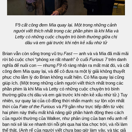
F9
cất công đem Mia quay lại. Một trong những cảnh
người viết thích nhất trong các phần phim là khi Mia và
Letty có những cuộc chuyện trò bình thường giữa chị
dâu và em gái trước khi nện kẻ xấu nhừ tử
Brian vẫn còn sống trong vũ trụ
Fast
— anh và và Mia đã mãi mãi
rời bỏ cuộc chơi “phóng xe rất nhanh” ở cuối
Furious 7
trên danh
nghĩa để nuôi con — nhưng
F9
rõ ràng nhận ra mất mát đó, và cất
công đem Mia quay lại, và để cô đưa ra một lý giải không thuyết
phục cho lắm lý do Brian không xuất hiện. Có Mia quay lại cũng
giúp ích. (Một trong những cảnh người viết thích nhất trong các
phần phim là khi Mia và Letty có những cuộc chuyện trò bình
thường giữa chị dâu và em gái trước khi nện kẻ xấu nhừ tử.) Tuy
nhiên, sự quay lại của cô đồng thời nhấn mạnh: sự lộn xộn nhất
thời của
Fate of the Furious
và
F9
gần như trực tiếp đến từ việc
hai phim này thiếu mất khả năng giữ phần hành động theo cách
của người thường của Walker, như phản ứng của bạn nếu anh rể
bạn nói sẽ lái xe nhanh tới nỗi phi qua hai tòa chọc trời, và rồi làm
thế thật. (Anh rể của người viết chưa bao giờ làm vậy, và tác giả