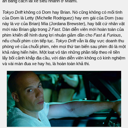
án bằng cách lái xe siêu nhanh ở Miami.
Tokyo Drift
không có Dom hay Brian. Nó cũng không có mối tình
của Dom là Letty (Michelle Rodriguez) hay em gái của Dom (sau
này là vợ của Brian) Mia (Jordana Brewster), hay bất cứ nhân vật
mới nào Brian gặp trong
2 Fast
. Dàn diễn viên mới hoàn toàn của
phim khiến dễ hình dung lợi nhuận giảm dần cho
Fast & Furious
,
nếu chuỗi phim còn tiếp tục.
Tokyo Drift
vẫn là đáy vực doanh thu
phòng vé của chuỗi phim, nên mọi thứ tan biến sau phim đó là một
khả năng hiển hiện. Một loạt vô tận những phần tiếp theo rẻ tiền
lấy bối cảnh khắp địa cầu, với dàn diễn viên không có kinh nghiệm
và vài màn đua xe hay ho, là hoàn toàn khả thi.