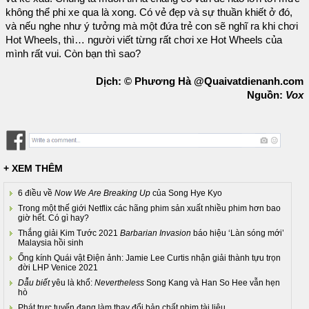
không thể phi xe qua là xong. Có vẻ đẹp và sự thuần khiết ở đó,
và nếu nghe như ý tưởng mà một đứa trẻ con sẽ nghĩ ra khi chơi
Hot Wheels, thì… người viết từng rất chơi xe Hot Wheels của
mình rất vui. Còn bạn thì sao?
Dịch: © Phương Hà @Quaivatdienanh.com
Nguồn:
Vox
+ XEM THÊM
6 điều về
Now We Are Breaking Up
của Song Hye Kyo
Trong một thế giới Netflix các hãng phim sản xuất nhiều phim hơn bao
giờ hết. Có gì hay?
Thắng giải Kim Tước 2021
Barbarian Invasion
báo hiệu ‘Làn sóng mới’
Malaysia hồi sinh
Ống kính Quái vật Điện ảnh: Jamie Lee Curtis nhận giải thành tựu trọn
đời LHP Venice 2021
Dẫu biết
yêu là khổ:
Nevertheless
Song Kang và Han So Hee vẫn hẹn
hò
Phát trực tuyến đang làm thay đổi bản chất phim tài liệu