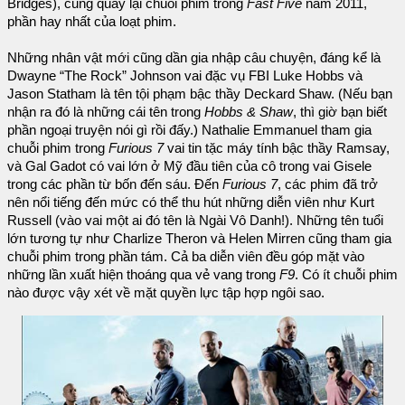
Bridges), cũng quay lại chuỗi phim trong
Fast Five
năm 2011,
phần hay nhất của loạt phim.
Những nhân vật mới cũng dần gia nhập câu chuyện, đáng kể là
Dwayne “The Rock” Johnson vai đặc vụ FBI Luke Hobbs và
Jason Statham là tên tội phạm bậc thầy Deckard Shaw. (Nếu bạn
nhận ra đó là những cái tên trong
Hobbs & Shaw
, thì giờ bạn biết
phần ngoại truyện nói gì rồi đấy.) Nathalie Emmanuel tham gia
chuỗi phim trong
Furious 7
vai tin tặc máy tính bậc thầy Ramsay,
và Gal Gadot có vai lớn ở Mỹ đầu tiên của cô trong vai Gisele
trong các phần từ bốn đến sáu. Đến
Furious 7
, các phim đã trở
nên nổi tiếng đến mức có thể thu hút những diễn viên như Kurt
Russell (vào vai một ai đó tên là Ngài Vô Danh!). Những tên tuổi
lớn tương tự như Charlize Theron và Helen Mirren cũng tham gia
chuỗi phim trong phần tám. Cả ba diễn viên đều góp mặt vào
những lần xuất hiện thoáng qua vẻ vang trong
F9
. Có ít chuỗi phim
nào được vậy xét về mặt quyền lực tập hợp ngôi sao.