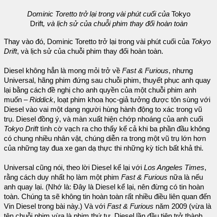
Dominic Toretto trở lại trong vài phút cuối của
Tokyo
Drift
, và lịch sử của chuỗi phim thay đổi hoàn toàn
Thay vào đó, Dominic Toretto trở lại trong vài phút cuối của
Tokyo
Drift
, và lịch sử của chuỗi phim thay đổi hoàn toàn.
Diesel không hẳn là mong mỏi trở về
Fast & Furious
, nhưng
Universal, hãng phim đứng sau chuỗi phim, thuyết phục anh quay
lại bằng cách đề nghị cho anh quyền của một chuỗi phim anh
muốn –
Riddick
, loạt phim khoa học-giả tưởng được tôn sùng với
Diesel vào vai một dạng người hùng hành động to xác trong vũ
trụ. Diesel đồng ý, và màn xuất hiện chớp nhoáng của anh cuối
Tokyo Drift
tình cờ vạch ra cho thấy kể cả khi ba phần đầu không
có chung nhiều nhân vật, chúng diễn ra trong một vũ trụ lớn hơn
của những tay đua xe gan dạ thực thi những kỳ tích bất khả thi.
Universal cũng nói, theo lời Diesel kể lại với
Los Angeles Times
,
rằng cách duy nhất họ làm một phim
Fast & Furious
nữa là nếu
anh quay lại. (Nhớ là: Đây là Diesel kể lại, nên đừng có tin hoàn
toàn. Chúng ta sẽ không tin hoàn toàn rất nhiều điều liên quan đến
Vin Diesel trong bài này.) Và với
Fast & Furious
năm 2009 (vừa là
tên chuỗi phim vừa là phim thứ tư, Diesel lần đầu tiên trở thành