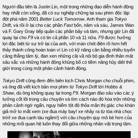
Người đầu tiên là Justin Lin, một trong những đạo diễn hành động
hay nhất còn sống, đã có sự nghiệp chững lại sau phim độc lập
đột phá năm 2001
Better Luck Tomorrow
. Anh tham gia
Tokyo
Drift
, và rồi ở lại cho các phần
Fast
bốn, năm và sáu. James Wan
và F. Gary Gray tiếp quản các phần bảy và tám, nhưng giờ Lin đã
quay lại cho
F9
và có tin cả phần 10 và 11 nữa.
F9
được hưởng
lợi đặc biệt từ sự trở lại của anh, với màn chót điên rồ hơn hết
thảy thành công hoàn toàn vì Lin có kỹ năng cân bằng nhiều tuyến
căng thẳng tâm lý, đan xen những cãi vã nội bộ gia đình thân mật
sâu sắc và những hành động khủng bố có tiềm năng hủy diệt thế
giới trong cùng một phân cảnh hành động.
Tokyo Drift
cũng đem đến biên kịch Chris Morgan cho chuỗi phim,
và ông đã viết kịch bản mọi phim từ
Tokyo Drift
tới
Hobbs &
Shaw
, dù ông không quay lại trong
F9
. Morgan đào sâu vào các ý
tưởng cốt lõi trong câu chuyện và tìm cách nào đó hòa trộn những
phân cảnh ngớ ngẩn, nguy hiểm tột độ thỏa mãn thị giác cho khán
giả mở to mắt xem (xe đua máy bay! xe nhảy ra từ tòa nhà chọc
trời! xe đua cạnh tàu ngầm!) với câu chuyện quy mô bé hơn của
những mối quan hệ luôn thay đổi giữa những nhân vật trọng tâm.