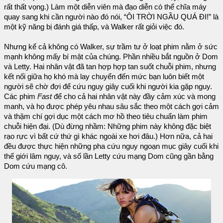
rất thất vọng.) Làm một diễn viên mà đạo diễn có thể chĩa máy
quay sang khi cần người nào đó nói, “ÔI TRỜI NGẦU QUÁ ĐI!” là
một kỹ năng bị đánh giá thấp, và Walker rất giỏi việc đó.
Nhưng kể cả không có Walker, sự trầm tư ở loạt phim nằm ở sức
mạnh không mấy bí mật của chúng. Phần nhiều bắt nguồn ở Dom
và Letty. Hai nhân vật đã tan hợp hợp tan suốt chuỗi phim, nhưng
kết nối giữa họ khó mà lay chuyển đến mức bạn luôn biết một
người sẽ chờ đợi để cứu nguy giây cuối khi người kia gặp nguy.
Các phim
Fast
để cho cả hai nhân vật này đầy cảm xúc và mong
manh, và họ được phép yêu nhau sâu sắc theo một cách gợi cảm
và thậm chí gợi dục một cách mơ hồ theo tiêu chuẩn làm phim
chuỗi hiện đại. (Dù đừng nhầm: Những phim này không đặc biệt
rạo rực vì bất cứ thứ gì khác ngoài xe hơi đâu.) Hơn nữa, cả hai
đều được thực hiện những pha cứu nguy ngoạn mục giây cuối khi
thế giới lâm nguy, và số lần Letty cứu mạng Dom cũng gần bằng
Dom cứu mạng cô.