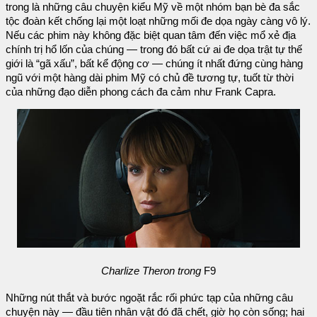
trong là những câu chuyện kiểu Mỹ về một nhóm bạn bè đa sắc
tộc đoàn kết chống lại một loạt những mối đe dọa ngày càng vô lý.
Nếu các phim này không đặc biệt quan tâm đến việc mổ xẻ địa
chính trị hổ lốn của chúng — trong đó bất cứ ai đe dọa trật tự thế
giới là “gã xấu”, bất kể động cơ — chúng ít nhất đứng cùng hàng
ngũ với một hàng dài phim Mỹ có chủ đề tương tự, tuốt từ thời
của những đạo diễn phong cách đa cảm như Frank Capra.
Charlize Theron trong
F9
Những nút thắt và bước ngoặt rắc rối phức tạp của những câu
chuyện này — đầu tiên nhân vật đó đã chết, giờ họ còn sống; hai