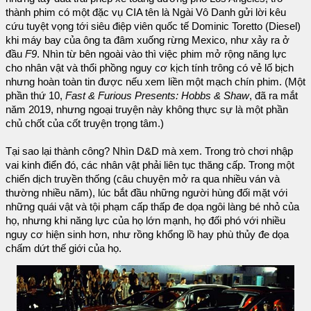
thành phim có một đặc vụ CIA tên là Ngài Vô Danh gửi lời kêu
cứu tuyệt vọng tới siêu điệp viên quốc tế Dominic Toretto (Diesel)
khi máy bay của ông ta đâm xuống rừng Mexico, như xảy ra ở
đầu
F9
. Nhìn từ bên ngoài vào thì việc phim mở rộng năng lực
cho nhân vật và thổi phồng nguy cơ kịch tính trông có vẻ lố bịch
nhưng hoàn toàn tin được nếu xem liền một mạch chín phim. (Một
phần thứ 10,
Fast & Furious Presents: Hobbs & Shaw
, đã ra mắt
năm 2019, nhưng ngoại truyện này không thực sự là một phần
chủ chốt của cốt truyện trọng tâm.)
Tại sao lại thành công? Nhìn D&D mà xem. Trong trò chơi nhập
vai kinh điển đó, các nhân vật phải liên tục thăng cấp. Trong một
chiến dịch truyền thống (câu chuyện mở ra qua nhiều ván và
thường nhiều năm), lúc bắt đầu những người hùng đối mặt với
những quái vật và tội phạm cấp thấp đe dọa ngôi làng bé nhỏ của
họ, nhưng khi năng lực của họ lớn mạnh, họ đối phó với nhiều
nguy cơ hiện sinh hơn, như rồng khổng lồ hay phù thủy đe dọa
chấm dứt thế giới của họ.