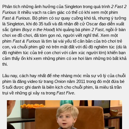
Phân tích những ảnh hưởng của Singleton trong quá trình
2 Fast 2
Furious
ít nhiều vạch ra cảm giác có thể có khi xem một phim
Fast & Furious
. Bộ phim có sự quay cuồng khó tả, nhưng ý tưởng
là Singleton, khi đó 35 tuổi và đã nhận đề cử Oscar đạo diễn xuất
sắc (phim
Boyz n the Hood
) khi quảng bá phim
2 Fast
, ngồi ở bàn
chơi xe đồ chơi, đã tóm gọn nó, người viết nghĩ thế. Xem một
phim
Fast & Furious
là tìm lại vài yếu tố căn bản của trò chơi trẻ
con, và chuỗi phim giữ nó trên mặt đất với đủ độ nghiêm túc (dù là
độ nghiêm túc của trẻ con chơi với cảm xúc người lớn) khiến bạn
cảm thấy ổn khi xem những phim có xe hơi làm những trò bất khả
thi.
Lâu nay, cách hay nhất để nhẹ nhàng móc mỉa sự vô lý của chuỗi
phim là đăng video từ trang
Onion
năm 2011 trong đó một đứa bé
5 tuổi được ghi danh là biên kịch cho chuỗi phim, là miêu tả trần
trụi về những gì xảy ra trong
Fast Five
.