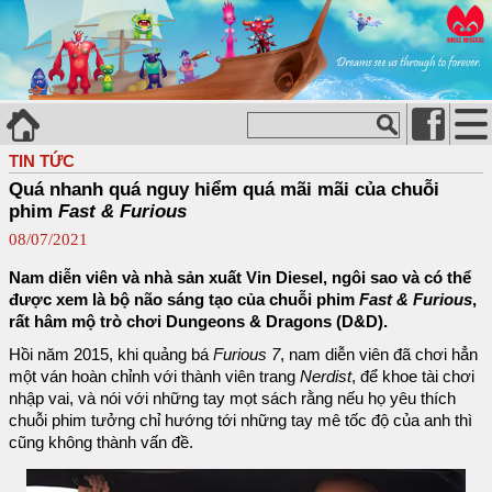
TIN TỨC
Quá nhanh quá nguy hiểm quá mãi mãi của chuỗi
phim
Fast & Furious
08/07/2021
Nam diễn viên và nhà sản xuất Vin Diesel, ngôi sao và có thể
được xem là bộ não sáng tạo của chuỗi phim
Fast & Furious
,
rất hâm mộ trò chơi Dungeons & Dragons (D&D).
Hồi năm 2015, khi quảng bá
Furious 7
, nam diễn viên đã chơi hẳn
một ván hoàn chỉnh với thành viên trang
Nerdist
, để khoe tài chơi
nhập vai, và nói với những tay mọt sách rằng nếu họ yêu thích
chuỗi phim tưởng chỉ hướng tới những tay mê tốc độ của anh thì
cũng không thành vấn đề.