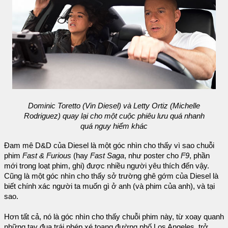
Dominic Toretto (Vin Diesel) và Letty Ortiz (Michelle
Rodriguez) quay lại cho một cuộc phiêu lưu quá nhanh
quá nguy hiểm khác
Đam mê D&D của Diesel là một góc nhìn cho thấy vì sao chuỗi
phim
Fast & Furious
(hay
Fast Saga
, như poster cho
F9
, phần
mới trong loạt phim, ghi) được nhiều người yêu thích đến vậy.
Cũng là một góc nhìn cho thấy sở trường ghê gớm của Diesel là
biết chính xác người ta muốn gì ở anh (và phim của anh), và tại
sao.
Hơn tất cả, nó là góc nhìn cho thấy chuỗi phim này, từ xoay quanh
những tay đua trái phép xé toang đường phố Los Angeles, trở