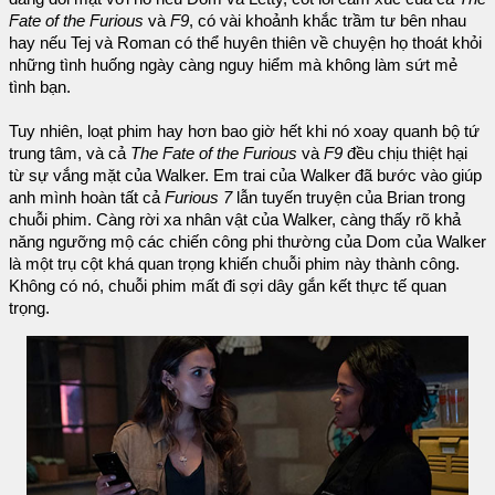
Fate of the Furious
và
F9
, có vài khoảnh khắc trầm tư bên nhau
hay nếu Tej và Roman có thể huyên thiên về chuyện họ thoát khỏi
những tình huống ngày càng nguy hiểm mà không làm sứt mẻ
tình bạn.
Tuy nhiên, loạt phim hay hơn bao giờ hết khi nó xoay quanh bộ tứ
trung tâm, và cả
The Fate of the Furious
và
F9
đều chịu thiệt hại
từ sự vắng mặt của Walker. Em trai của Walker đã bước vào giúp
anh mình hoàn tất cả
Furious 7
lẫn tuyến truyện của Brian trong
chuỗi phim. Càng rời xa nhân vật của Walker, càng thấy rõ khả
năng ngưỡng mộ các chiến công phi thường của Dom của Walker
là một trụ cột khá quan trọng khiến chuỗi phim này thành công.
Không có nó, chuỗi phim mất đi sợi dây gắn kết thực tế quan
trọng.