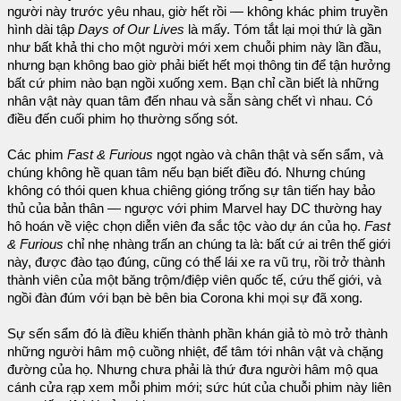
người này trước yêu nhau, giờ hết rồi — không khác phim truyền
hình dài tập
Days of Our Lives
là mấy. Tóm tắt lại mọi thứ là gần
như bất khả thi cho một người mới xem chuỗi phim này lần đầu,
nhưng bạn không bao giờ phải biết hết mọi thông tin để tận hưởng
bất cứ phim nào bạn ngồi xuống xem. Bạn chỉ cần biết là những
nhân vật này quan tâm đến nhau và sẵn sàng chết vì nhau. Có
điều đến cuối phim họ thường sống sót.
Các phim
Fast & Furious
ngọt ngào và chân thật và sến sẩm, và
chúng không hề quan tâm nếu bạn biết điều đó. Nhưng chúng
không có thói quen khua chiêng gióng trống sự tân tiến hay bảo
thủ của bản thân — ngược với phim Marvel hay DC thường hay
hô hoán về việc chọn diễn viên đa sắc tộc vào dự án của họ.
Fast
& Furious
chỉ nhẹ nhàng trấn an chúng ta là: bất cứ ai trên thế giới
này, được đào tạo đúng, cũng có thể lái xe ra vũ trụ, rồi trở thành
thành viên của một băng trộm/điệp viên quốc tế, cứu thế giới, và
ngồi đàn đúm với bạn bè bên bia Corona khi mọi sự đã xong.
Sự sến sẩm đó là điều khiến thành phần khán giả tò mò trở thành
những người hâm mộ cuồng nhiệt, để tâm tới nhân vật và chặng
đường của họ. Nhưng chưa phải là thứ đưa người hâm mộ qua
cánh cửa rạp xem mỗi phim mới; sức hút của chuỗi phim này liên