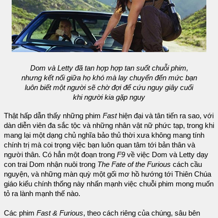
Dom và Letty đã tan hợp hợp tan suốt chuỗi phim,
nhưng kết nối giữa họ khó mà lay chuyển đến mức bạn
luôn biết một người sẽ chờ đợi để cứu nguy giây cuối
khi người kia gặp nguy
Thật hấp dẫn thấy những phim
Fast
hiện đại và tân tiến ra sao, với
dàn diễn viên đa sắc tộc và những nhân vật nữ phức tạp, trong khi
mang lại một dạng chủ nghĩa bảo thủ thời xưa không mang tính
chính trị mà coi trọng việc bạn luôn quan tâm tới bản thân và
người thân. Có hẳn một đoạn trong
F9
về việc Dom và Letty dạy
con trai Dom nhận nuôi trong
The Fate of the Furious
cách cầu
nguyện, và những màn quỳ một gối mơ hồ hướng tới Thiên Chúa
giáo kiểu chính thống này nhấn mạnh việc chuỗi phim mong muốn
tỏ ra lành mạnh thế nào.
Các phim
Fast & Furious
, theo cách riêng của chúng, sâu bên