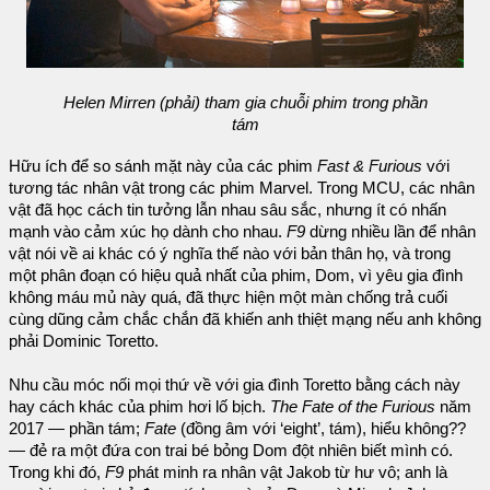
Helen Mirren (phải) tham gia chuỗi phim trong phần
tám
Hữu ích để so sánh mặt này của các phim
Fast & Furious
với
tương tác nhân vật trong các phim Marvel. Trong MCU, các nhân
vật đã học cách tin tưởng lẫn nhau sâu sắc, nhưng ít có nhấn
mạnh vào cảm xúc họ dành cho nhau.
F9
dừng nhiều lần để nhân
vật nói về ai khác có ý nghĩa thế nào với bản thân họ, và trong
một phân đoạn có hiệu quả nhất của phim, Dom, vì yêu gia đình
không máu mủ này quá, đã thực hiện một màn chống trả cuối
cùng dũng cảm chắc chắn đã khiến anh thiệt mạng nếu anh không
phải Dominic Toretto.
Nhu cầu móc nối mọi thứ về với gia đình Toretto bằng cách này
hay cách khác của phim hơi lố bịch.
The Fate of the Furious
năm
2017 — phần tám;
Fate
(đồng âm với ‘eight’, tám), hiểu không??
— đẻ ra một đứa con trai bé bỏng Dom đột nhiên biết mình có.
Trong khi đó,
F9
phát minh ra nhân vật Jakob từ hư vô; anh là