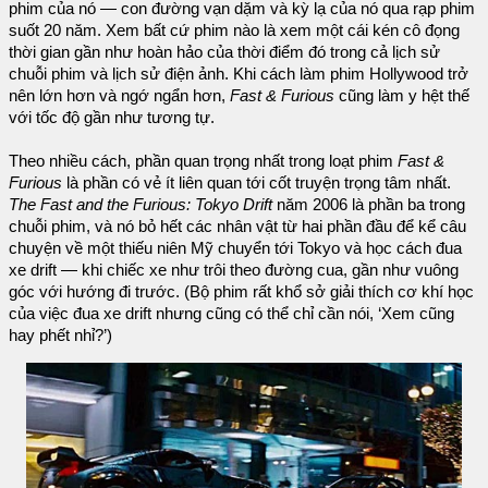
phim của nó — con đường vạn dặm và kỳ lạ của nó qua rạp phim
suốt 20 năm. Xem bất cứ phim nào là xem một cái kén cô đọng
thời gian gần như hoàn hảo của thời điểm đó trong cả lịch sử
chuỗi phim và lịch sử điện ảnh. Khi cách làm phim Hollywood trở
nên lớn hơn và ngớ ngẩn hơn,
Fast & Furious
cũng làm y hệt thế
với tốc độ gần như tương tự.
Theo nhiều cách, phần quan trọng nhất trong loạt phim
Fast &
Furious
là phần có vẻ ít liên quan tới cốt truyện trọng tâm nhất.
The Fast and the Furious: Tokyo Drift
năm 2006 là phần ba trong
chuỗi phim, và nó bỏ hết các nhân vật từ hai phần đầu để kể câu
chuyện về một thiếu niên Mỹ chuyển tới Tokyo và học cách đua
xe drift — khi chiếc xe như trôi theo đường cua, gần như vuông
góc với hướng đi trước. (Bộ phim rất khổ sở giải thích cơ khí học
của việc đua xe drift nhưng cũng có thể chỉ cần nói, ‘Xem cũng
hay phết nhỉ?’)