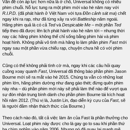
Vấn đề còn áp lực hơn nữa là ở chỗ, Universal không có nhiều
phim chuỗi. Nỗ lực tung ra một phim mới vào hè năm nay với
R.I.P.D.
(đã phát hành ở Việt Nam với tựa
Đồn cảnh sát ma
) chết
ngay khi ra rạp, như đã từng xảy ra với
Battleship
năm ngoái.
Hãng phim quả là có cả
Ted
và
Despicable Me
– một phần
Ted
tiếp theo đã được lên lịch phát hành vào hè năm tới – nhưng thời
nay các hãng phim không thể chỉ sống bằng phim hài và phim
hoạt hình. Không phải vô tình mà hãng lo làm phần phim
Fast
mới
ngay sau một phần vừa chiếu rạp, chuyện chưa hề có với phim
chuỗi.
Cũng có thể không phải tình cờ mà, ngay khi các câu hỏi quay
cuồng xoay quanh
Fast
, Universal đã thông báo phần phim Jason
Bourne mới sẽ ra mắt vào hè 2015. Chúng ta vẫn có những loạt
phim lớn, hãng phim dường như đang gào thét; đừng quên phim
này nha – dù phần phim mới này sẽ phải làm thế nào để vượt qua
sự đón nhận trung bình dành cho phần phim Bourne tái kích hoạt
hồi năm 2012. (Thú vị là, Justin Lin, đạo diễn kỳ cựu của
Fast
, sẽ
là người đảm nhận thách thức của Bourne.)
Theo cách nào đó, tất cả việc làm ăn của Fast là phần thưởng cho
Universal. Loạt phim này được cho là gay go to sau khi phần thứ
ba chìm nghỉm vào năm 2006. Nhưng nó đã quay lại mạnh mẽ,