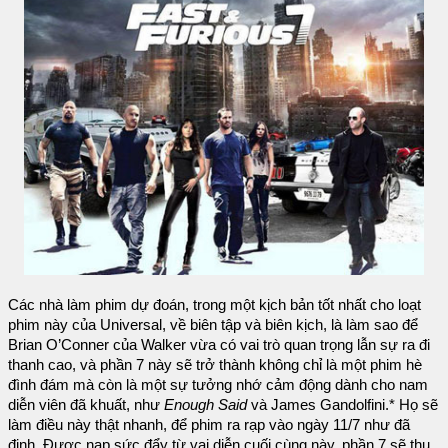
Các nhà làm phim dự đoán, trong một kịch bản tốt nhất cho loạt
phim này của Universal, về biên tập và biên kịch, là làm sao để
Brian O’Conner của Walker vừa có vai trò quan trọng lẫn sự ra đi
thanh cao, và phần 7 này sẽ trở thành không chỉ là một phim hè
đình đám mà còn là một sự tưởng nhớ cảm động dành cho nam
diễn viên đã khuất, như
Enough Said
và James Gandolfini.* Họ sẽ
làm điều này thật nhanh, để phim ra rạp vào ngày 11/7 như đã
định. Được nạp sức đẩy từ vai diễn cuối cùng này, phần 7 sẽ thu