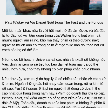
Paul Walker và Vin Diesel (trái) trong
The Fast and the Furious
Một kịch bản khác nữa là vứt hết mọi thứ đã làm được và bắt đầu
lại từ đầu, dù với tầm quan trọng của Walker trong loạt phim và
những người làm ra nó, khó mà thấy phim đi theo đường này;
người ta muốn anh có trong phim ở một mức nào đó, theo bất cứ
cách nào họ có thể làm.
Nếu họ có kế hoạch, Universal và các nhà sản xuất sẽ không nói.
Việc đình lại xem ra sẽ tiếp tục kéo dài hết tuần này và có thể
nhiều hơn nữa, cho thấy không có biện pháp khắc phục nhanh.
Nếu như vậy xem ra lý do hợp lý là có nhiều cân nhắc về cách xử
lý phim. Ngoài những câu hỏi nhạy cảm quan trọng, rủi ro kinh tế
rất cao.
Fast & Furious 6
là phim người thật đóng có doanh thu
cao nhất của hãng trong năm nay. (Phim có doanh thu lớn kế tiếp,
Identity Thief
, chỉ kiếm được có bằng một nửa của
Fast
, 238 triệu
đôla ở Mỹ). Toàn cầu, doanh thu của loạt phim là khổng lồ: phần 6
thu 788 triệu đôla và cũng là phim người thật đóng có doanh thu