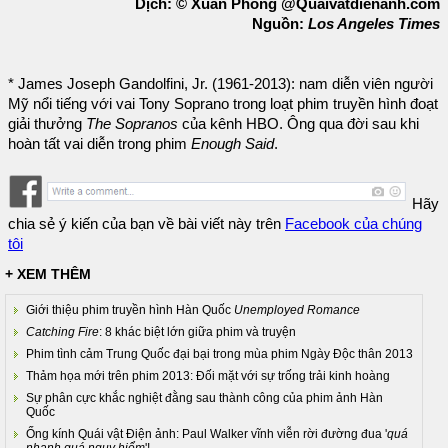
Dịch: © Xuân Phong @Quaivatdienanh.com
Nguồn:
Los Angeles Times
* James Joseph Gandolfini, Jr. (1961-2013): nam diễn viên người
Mỹ nổi tiếng với vai Tony Soprano trong loạt phim truyền hình đoạt
giải thưởng
The Sopranos
của kênh HBO. Ông qua đời sau khi
hoàn tất vai diễn trong phim
Enough Said
.
Hãy
chia sẻ ý kiến của bạn về bài viết này trên
Facebook của chúng
tôi
+ XEM THÊM
Giới thiệu phim truyền hình Hàn Quốc
Unemployed Romance
Catching Fire
: 8 khác biệt lớn giữa phim và truyện
Phim tình cảm Trung Quốc đại bại trong mùa phim Ngày Độc thân 2013
Thảm họa mới trên phim 2013: Đối mặt với sự trống trải kinh hoàng
Sự phân cực khắc nghiệt đằng sau thành công của phim ảnh Hàn
Quốc
Ống kính Quái vật Điện ảnh: Paul Walker vĩnh viễn rời đường đua '
quá