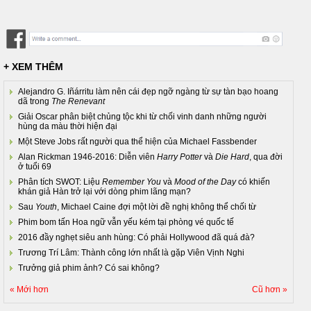
+ XEM THÊM
Alejandro G. Iñárritu làm nên cái đẹp ngỡ ngàng từ sự tàn bạo hoang
dã trong
The Renevant
Giải Oscar phân biệt chủng tộc khi từ chối vinh danh những người
hùng da màu thời hiện đại
Một Steve Jobs rất người qua thể hiện của Michael Fassbender
Alan Rickman 1946-2016: Diễn viên
Harry Potter
và
Die Hard
, qua đời
ở tuổi 69
Phân tích SWOT: Liệu
Remember You
và
Mood of the Day
có khiến
khán giả Hàn trở lại với dòng phim lãng mạn?
Sau
Youth
, Michael Caine đợi một lời đề nghị không thể chối từ
Phim bom tấn Hoa ngữ vẫn yếu kém tại phòng vé quốc tế
2016 đầy nghẹt siêu anh hùng: Có phải Hollywood đã quá đà?
Trương Trí Lâm: Thành công lớn nhất là gặp Viên Vịnh Nghi
Trưởng giả phim ảnh? Có sai không?
« Mới hơn
Cũ hơn »