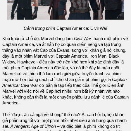
Cảnh trong phim
Captain America: Civil War
Khó khăn ở chỗ đó. Marvel đang làm
Civil War
thành một phim về
Captain America, và ắt hẳn họ có quan điểm riêng và tập trung
thẳng vào nhân vật Cap của Evans, song với khán giả nói chung,
đây là một phim Marvel với Captain America, Iron Man, Black
Widow, Hawkeye - điều này trở nên khó hơn khi xác định đây là
một phim Captain America độc lập, và có thể đấy là mấu chốt.
Marvel có vẻ thích thú làm ranh giới giữa truyện tranh và phim
mập mờ hơn bằng cách chỉ cho khán giả một phim gọi là
Captain
America: Civil War
cơ bản là tập tiếp theo của Thế giới Điện ảnh
Marvel với việc nói về Cap hơi nhiều hơn bất kỳ nhân vật nào
khác, không cần thiết là một chuyến phiêu lưu đánh lẻ của Captain
America.
Thế “được ăn cả ngã về không” thế nào? À, câu hỏi là, liệu khán
giả phản ứng tốt với một phim nhồi nhét siêu anh hùng quá nhanh
sau
Avengers: Age of Ultron
– và đặc biệt là phim không có tít