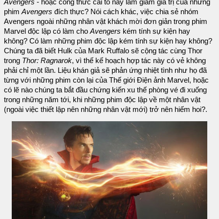
Avengers
- hoặc công thức cải tổ này làm giảm giá trị của những
phim
Avengers
đích thực? Nói cách khác, việc chia sẻ nhóm
Avengers ngoài những nhân vật khách mời đơn giản trong phim
Marvel độc lập có làm cho
Avengers
kém tính sự kiện hay
không? Có làm những phim độc lập kém tính sự kiện hay không?
Chúng ta đã biết Hulk của Mark Ruffalo sẽ cộng tác cùng Thor
trong
Thor: Ragnarok
, vì thế kế hoạch hợp tác này có vẻ không
phải chỉ một lần. Liệu khán giả sẽ phản ứng nhiệt tình như họ đã
từng với những phim còn lại của Thế giới Điện ảnh Marvel, hoặc
có lẽ nào chúng ta bắt đầu chứng kiến xu thế phòng vé đi xuống
trong những năm tới, khi những phim độc lập về một nhân vật
(ngoài việc thiết lập nên những nhân vật mới) trở nên hiếm hoi?.