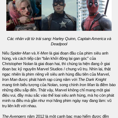
Các nhân vật từ trái sang: Harley Quinn, Captain America và
Deadpool
Nếu
Spider-Man
và
X-Men
là giai đoạn đầu của phim siêu anh
hùng, và cách tiếp cận “bản khởi động lại gan góc” của
Christopher Nolan là giai đoạn hai, thì chúng ta hiện đang ở giai
đoạn ba: kỷ nguyên Marvel Studios / chung vũ trụ. Nhìn lại, thật
ngạc nhiên là phim riêng về siêu anh hùng đầu tiên của Marvel,
Iron Man
được phát hành rạp cùng năm với
The Dark Knight
mang tính biểu tượng của Nolan, song chính
Iron Man
là điềm báo
những điều sắp đến. Thật vậy, Marvel không chỉ mang một giai
điệu vui, đầy màu sắc vào thể loại siêu anh hùng, mà họ còn phát
minh ra điều mà gần như mọi hãng phim ngày nay đang làm: vũ
trụ liên kết với nhau.
The Avengers
năm 2012 là một canh bạc mạo hiểm được đền