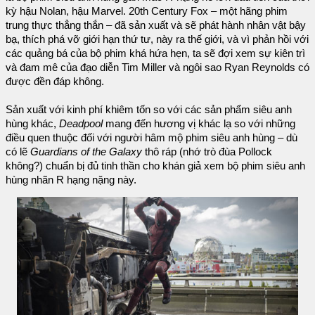
kỳ hậu Nolan, hậu Marvel. 20th Century Fox – một hãng phim
trung thực thẳng thắn – đã sản xuất và sẽ phát hành nhân vật bậy
bạ, thích phá vỡ giới hạn thứ tư, này ra thế giới, và vì phản hồi với
các quảng bá của bộ phim khá hứa hẹn, ta sẽ đợi xem sự kiên trì
và đam mê của đạo diễn Tim Miller và ngôi sao Ryan Reynolds có
được đền đáp không.
Sản xuất với kinh phí khiêm tốn so với các sản phẩm siêu anh
hùng khác,
Deadpool
mang đến hương vị khác lạ so với những
điều quen thuộc đối với người hâm mộ phim siêu anh hùng – dù
có lẽ
Guardians of the Galaxy
thô ráp (nhớ trò đùa Pollock
không?) chuẩn bị đủ tinh thần cho khán giả xem bộ phim siêu anh
hùng nhãn R hạng nặng này.