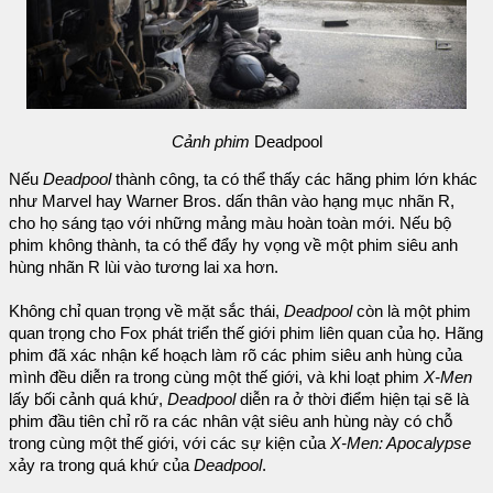
Cảnh phim
Deadpool
Nếu
Deadpool
thành công, ta có thể thấy các hãng phim lớn khác
như Marvel hay Warner Bros. dấn thân vào hạng mục nhãn R,
cho họ sáng tạo với những mảng màu hoàn toàn mới. Nếu bộ
phim không thành, ta có thể đẩy hy vọng về một phim siêu anh
hùng nhãn R lùi vào tương lai xa hơn.
Không chỉ quan trọng về mặt sắc thái,
Deadpool
còn là một phim
quan trọng cho Fox phát triển thế giới phim liên quan của họ. Hãng
phim đã xác nhận kế hoạch làm rõ các phim siêu anh hùng của
mình đều diễn ra trong cùng một thế giới, và khi loạt phim
X-Men
lấy bối cảnh quá khứ,
Deadpool
diễn ra ở thời điểm hiện tại sẽ là
phim đầu tiên chỉ rõ ra các nhân vật siêu anh hùng này có chỗ
trong cùng một thế giới, với các sự kiện của
X-Men: Apocalypse
xảy ra trong quá khứ của
Deadpool
.