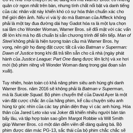
quân cờ ngon nhất trên bàn, nhưng tính chất nổi bật và danh tiếng
của các nhân vật này khiến khó có sự hóa thân chuẩn xác cho
thế giới điện ảnh. Nếu vì vài lý do mà Batman của Affleck không
phải là một tay đua đường dài hay Gadot hóa ra là một lựa chọn
sai lầm cho Wonder Woman, Warner Bros. sẽ đối mặt với các vấn
đề lớn khi mà họ đã chuẩn bị sẵn chương trình để tiến tiếp.
Man of
Steel
không phải là hiện tượng toàn cầu mà Warner Bros. hy
vọng, nên giờ họ đang đặt cược tất cả vào
Batman v Superman:
Dawn of Justice
trong khi đã trả tiền sẵn cho cả nhà (ngày phát
hành của
Justice League: Part One
đang được lên lịch) và xe hơi
mới (bộ phim riêng về Wonder Woman đang trong giai đoạn sản
xuất).
Tuy nhiên, hoàn toàn có khả năng phim siêu anh hùng ghi danh
Warner Bros. năm 2016 sẽ không phải là
Batman v Superman
,
mà là
Suicide Squad
. Bộ phim chuyển thể của David Ayer là một
ván đặt cược chắc ăn của hãng phim, kể câu chuyện siêu anh
hùng từ góc nhìn của các tay phản diện thay vì các anh hùng. Hóa
thân của Jared Leto vào vai Joker đã khiến nhiều người bàn tán
bấy lâu, và tập hợp toàn sao gồm Margot Robbie và Will Smith
giúp Warner Bros. có một dàn diễn viên dễ dàng quảng bá. Bộ
phim được dán mác PG-13, sắc thái của bộ phim chắc chắc sẽ