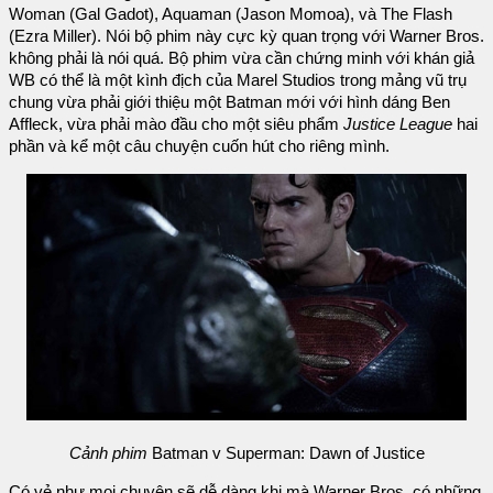
Woman (Gal Gadot), Aquaman (Jason Momoa), và The Flash
(Ezra Miller). Nói bộ phim này cực kỳ quan trọng với Warner Bros.
không phải là nói quá. Bộ phim vừa cần chứng minh với khán giả
WB có thể là một kình địch của Marel Studios trong mảng vũ trụ
chung vừa phải giới thiệu một Batman mới với hình dáng Ben
Affleck, vừa phải mào đầu cho một siêu phẩm
Justice League
hai
phần và kể một câu chuyện cuốn hút cho riêng mình.
Cảnh phim
Batman v Superman: Dawn of Justice
Có vẻ như mọi chuyện sẽ dễ dàng khi mà Warner Bros. có những