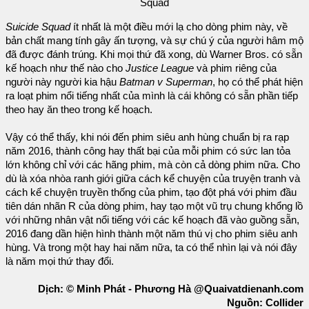
Squad
Suicide Squad
ít nhất là một điều mới lạ cho dòng phim này, về
bản chất mang tính gây ấn tượng, và sự chú ý của người hâm mộ
đã được đánh trúng. Khi mọi thứ đã xong, dù Warner Bros. có sẵn
kế hoạch như thế nào cho
Justice League
và phim riêng của
người này người kia hậu
Batman v Superman
, họ có thể phát hiện
ra loạt phim nổi tiếng nhất của mình là cái không có sẵn phần tiếp
theo hay ăn theo trong kế hoạch.
Vậy có thể thấy, khi nói đến phim siêu anh hùng chuẩn bị ra rạp
năm 2016, thành công hay thất bại của mỗi phim có sức lan tỏa
lớn không chỉ với các hãng phim, mà còn cả dòng phim nữa. Cho
dù là xóa nhòa ranh giới giữa cách kể chuyện của truyện tranh và
cách kể chuyện truyền thống của phim, tạo đột phá với phim đầu
tiên dán nhãn R của dòng phim, hay tạo một vũ trụ chung khổng lồ
với những nhân vật nổi tiếng với các kế hoạch đã vào guồng sẵn,
2016 đang dần hiện hình thành một năm thú vị cho phim siêu anh
hùng. Và trong một hay hai năm nữa, ta có thể nhìn lại và nói đây
là năm mọi thứ thay đổi.
Dịch: © Minh Phát - Phương Hà @Quaivatdienanh.com
Nguồn: Collider