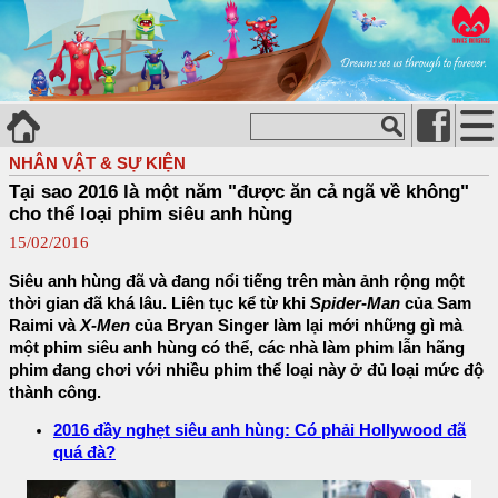
NHÂN VẬT & SỰ KIỆN
Tại sao 2016 là một năm "được ăn cả ngã về không"
cho thể loại phim siêu anh hùng
15/02/2016
Siêu anh hùng đã và đang nổi tiếng trên màn ảnh rộng một
thời gian đã khá lâu. Liên tục kể từ khi
Spider-Man
của Sam
Raimi và
X-Men
của Bryan Singer làm lại mới những gì mà
một phim siêu anh hùng có thể, các nhà làm phim lẫn hãng
phim đang chơi với nhiều phim thể loại này ở đủ loại mức độ
thành công.
2016 đầy nghẹt siêu anh hùng: Có phải Hollywood đã
quá đà?