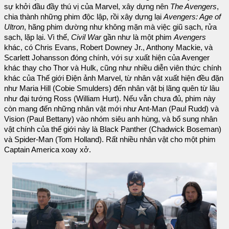
sự khởi đầu đầy thú vị của Marvel, xây dựng nên
The Avengers
,
chia thành những phim độc lập, rồi xây dựng lại
Avengers: Age of
Ultron
, hãng phim dường như không mặn mà việc giũ sạch, rửa
sạch, lặp lại. Vì thế,
Civil War
gần như là một phim
Avengers
khác, có Chris Evans, Robert Downey Jr., Anthony Mackie, và
Scarlett Johansson đóng chính, với sự xuất hiện của Avenger
khác thay cho Thor và Hulk, cũng như nhiều diễn viên thức chính
khác của Thế giới Điện ảnh Marvel, từ nhân vật xuất hiện đều đặn
như Maria Hill (Cobie Smulders) đến nhân vật bị lãng quên từ lâu
như đại tướng Ross (William Hurt). Nếu vẫn chưa đủ, phim này
còn mang đến những nhân vật mới như Ant-Man (Paul Rudd) và
Vision (Paul Bettany) vào nhóm siêu anh hùng, và bổ sung nhân
vật chính của thế giới này là Black Panther (Chadwick Boseman)
và Spider-Man (Tom Holland). Rất nhiều nhân vật cho một phim
Captain America xoay xở.