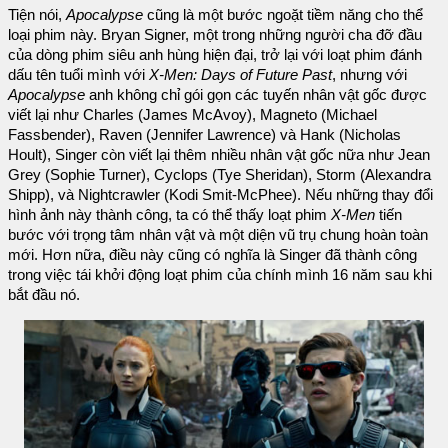
Tiện nói,
Apocalypse
cũng là một bước ngoặt tiềm năng cho thể
loại phim này. Bryan Signer, một trong những người cha đỡ đầu
của dòng phim siêu anh hùng hiện đại, trở lại với loạt phim đánh
dấu tên tuổi mình với
X-Men: Days of Future Past
, nhưng với
Apocalypse
anh không chỉ gói gọn các tuyến nhân vật gốc được
viết lại như Charles (James McAvoy), Magneto (Michael
Fassbender), Raven (Jennifer Lawrence) và Hank (Nicholas
Hoult), Singer còn viết lại thêm nhiều nhân vật gốc nữa như Jean
Grey (Sophie Turner), Cyclops (Tye Sheridan), Storm (Alexandra
Shipp), và Nightcrawler (Kodi Smit-McPhee). Nếu những thay đổi
hình ảnh này thành công, ta có thể thấy loạt phim
X-Men
tiến
bước với trọng tâm nhân vật và một diện vũ trụ chung hoàn toàn
mới. Hơn nữa, điều này cũng có nghĩa là Singer đã thành công
trong việc tái khởi động loạt phim của chính mình 16 năm sau khi
bắt đầu nó.