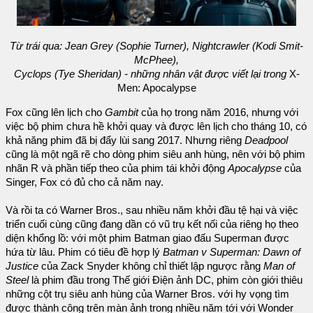
Từ trái qua: Jean Grey (Sophie Turner), Nightcrawler (Kodi Smit-
McPhee),
Cyclops (Tye Sheridan) - những nhân vật được viết lại trong
X-
Men: Apocalypse
Fox cũng lên lịch cho
Gambit
của họ trong năm 2016, nhưng với
việc bộ phim chưa hề khởi quay và được lên lịch cho tháng 10, có
khả năng phim đã bị đẩy lùi sang 2017. Nhưng riêng
Deadpool
cũng là một ngã rẽ cho dòng phim siêu anh hùng, nên với bộ phim
nhãn R và phần tiếp theo của phim tái khởi động
Apocalypse
của
Singer, Fox có đủ cho cả năm nay.
Và rồi ta có Warner Bros., sau nhiều năm khởi đầu tệ hại và việc
triển cuối cùng cũng đang dần có vũ trụ kết nối của riêng họ theo
diện khổng lồ: với một phim Batman giao đấu Superman được
hứa từ lâu. Phim có tiêu đề hợp lý
Batman v Superman: Dawn of
Justice
của Zack Snyder không chỉ thiết lập ngược rằng
Man of
Steel
là phim đầu trong Thế giới Điện ảnh DC, phim còn giới thiêu
những cột trụ siêu anh hùng của Warner Bros. với hy vọng tìm
được thành công trên màn ảnh trong nhiều năm tới với Wonder