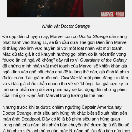
Nhân vật Doctor Strange
Đề cập đến chuyện này, Marvel còn có
Doctor Strange
sẵn sàng
phát hành vào tháng 11, sẽ lần đầu đưa Thế giới Điện ảnh Marvel
đi thẳng vào lĩnh vực huyền bí với một loạt nhân vật mới toanh.
Mặc dù tác giả ít có khuynh hướng gọi phim đó là một triển vọng
“được ăn cả ngã về không” đầy rủi ro vì
Guardians of the Galaxy
đã chứng minh nhân vật mới toanh của Marvel sẽ khiến khán giả
ngồi dính vào ghế bất chấp chủ đề lạ lùng thế nào, giả định là phim
đủ lôi cuốn. Tác giả muốn nói,
Civil War
là một phim đáng lưu tâm,
và vì tác giả chắc chắn doanh thu vé sẽ 'khủng', tác giả cực kỳ tò
mò xem phản ứng đối với phim này sẽ tác động đến những phim
của Thế giới Điện ảnh Marvel trong tương lai thế nào.
Nhưng trước khi ta được chiêm ngưỡng Captain America hay
Doctor Strange, một siêu anh hùng rất khác biệt sẽ xuất hiện trên
màn ảnh: Deadpool. Đây có lẽ là bộ phim siêu anh hùng quan
trọng nhất của năm, khi phiên bản chuyển thể được ấp ủ đã lâu sẽ
là bộ phim siêu anh hùng gán mác R-nặng nề lớn đầu tiên của thời