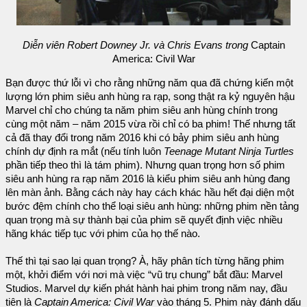
Diễn viên Robert Downey Jr. và Chris Evans trong
Captain
America: Civil War
Bạn được thứ lỗi vì cho rằng những năm qua đã chứng kiến một
lượng lớn phim siêu anh hùng ra rạp, song thật ra kỷ nguyên hậu
Marvel chỉ cho chúng ta năm phim siêu anh hùng chính trong
cùng một năm – năm 2015 vừa rồi chỉ có ba phim! Thế nhưng tất
cả đã thay đổi trong năm 2016 khi có bảy phim siêu anh hùng
chính dự định ra mắt (nếu tính luôn
Teenage Mutant Ninja Turtles
phần tiếp theo thì là tám phim). Nhưng quan trọng hơn số phim
siêu anh hùng ra rạp năm 2016 là kiểu phim siêu anh hùng đang
lên màn ảnh. Bằng cách này hay cách khác hầu hết đại diện một
bước đệm chính cho thể loại siêu anh hùng: những phim nền tảng
quan trọng mà sự thành bại của phim sẽ quyết định việc nhiều
hãng khác tiếp tục với phim của họ thế nào.
Thế thì tại sao lại quan trọng? À, hãy phân tích từng hãng phim
một, khởi điểm với nơi mà việc “vũ trụ chung” bắt đầu: Marvel
Studios. Marvel dự kiến phát hành hai phim trong năm nay, đầu
tiên là
Captain America: Civil War
vào tháng 5. Phim này đánh dấu